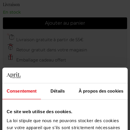
Livraison
En stock
Ajouter au panier
Livraison gratuite à partir de 55€
Retour gratuit dans votre magasin
Emballage cadeau offert
Consentement
Détails
À propos des cookies
Description
Ce site web utilise des cookies.
Conseil d'utilisation
La loi stipule que nous ne pouvons stocker des cookies
sur votre appareil que s’ils sont strictement nécessaires