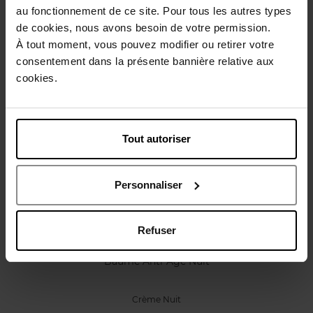
Caractéristiques
au fonctionnement de ce site. Pour tous les autres types
de cookies, nous avons besoin de votre permission.
À tout moment, vous pouvez modifier ou retirer votre
Avis client
Politique relative aux avis des clients
consentement dans la présente bannière relative aux
cookies.
Vous aimerez peut-être
Tout autoriser
Personnaliser
Refuser
APRIL
Baume Anti-Âge Nuit
Crème Nuit