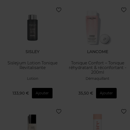
SISLEY
LANCOME
Sisleÿum Lotion Tonique
Tonique Confort – Tonique
Revitalisante
réhydratant & réconfortant -
200ml
Lotion
Démaquillant
133,90 €
35,50 €
Ajouter
Ajouter