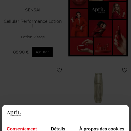
SENSAI
Cellular Performance Lotion
I
Lotion Visage
88,90 €
Ajouter
SENSAI
SENSAI
Prime Solution
La Lotion
Consentement
Détails
À propos des cookies