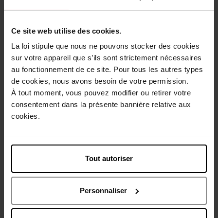
Base
Soin Anti-Rides
Ce site web utilise des cookies.
180,50 €
205,50 €
Ajouter
Ajouter
La loi stipule que nous ne pouvons stocker des cookies
sur votre appareil que s’ils sont strictement nécessaires
au fonctionnement de ce site. Pour tous les autres types
de cookies, nous avons besoin de votre permission.
À tout moment, vous pouvez modifier ou retirer votre
consentement dans la présente bannière relative aux
cookies.
CLARINS
CLARINS
Soothing Toning Lotion
Purifying Toning Lotion
Tout autoriser
Lotion Visage
Lotion Visage
Personnaliser
39,90 €
39,90 €
Ajouter
Ajouter