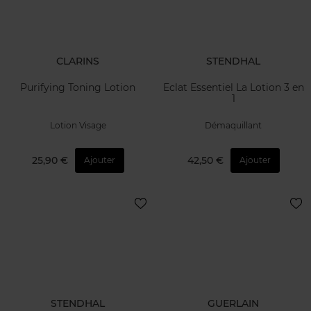
CLARINS
STENDHAL
Purifying Toning Lotion
Eclat Essentiel La Lotion 3 en
1
Lotion Visage
Démaquillant
25,90 €
42,50 €
Ajouter
Ajouter
STENDHAL
GUERLAIN