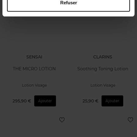
Refuser
SENSAI
CLARINS
THE MICRO LOTION
Soothing Toning Lotion
Lotion Visage
Lotion Visage
295,90 €
25,90 €
Ajouter
Ajouter