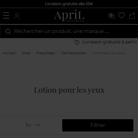
Livraison gratuite dès 55€
0
Rechercher un produit, une marque…...
Livraison gratuite à partir de 
Accueil
Shop
Maquillage
Démaquillants
Lotion pour les yeux
Lotion pour les yeux
Filtrer
Tri