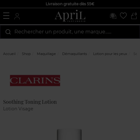
Livraison gratuite dès 55€
0
Rechercher un produit, une marque…...
Accueil
Shop
Maquillage
Démaquillants
Lotion pour les yeux
Soot
Marque
Avis
clients
Soothing Toning Lotion
Lotion Visage