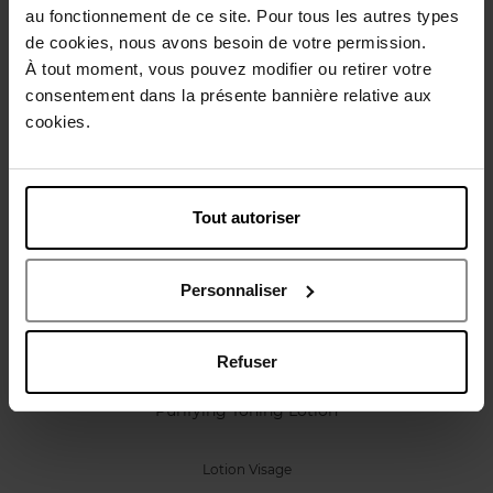
Caractéristiques
au fonctionnement de ce site. Pour tous les autres types
de cookies, nous avons besoin de votre permission.
À tout moment, vous pouvez modifier ou retirer votre
Avis client
Politique relative aux avis des clients
consentement dans la présente bannière relative aux
cookies.
Vous aimerez peut-être
Tout autoriser
Personnaliser
Refuser
CLARINS
Purifying Toning Lotion
Lotion Visage