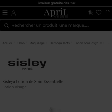
Livraison gratuite dès 55€
0
Rechercher un produit, une marque…...
Accueil
Shop
Maquillage
Démaquillants
Lotion pour les yeux
Sisl
Marque
Avis
clients
Sisleÿa Lotion de Soin Essentielle
Lotion Visage