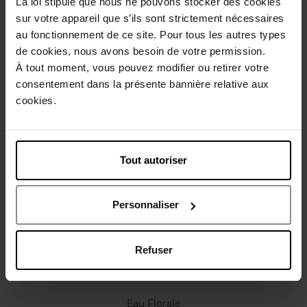
La loi stipule que nous ne pouvons stocker des cookies
Conseil d'utilisation
sur votre appareil que s’ils sont strictement nécessaires
au fonctionnement de ce site. Pour tous les autres types
de cookies, nous avons besoin de votre permission.
Caractéristiques
À tout moment, vous pouvez modifier ou retirer votre
consentement dans la présente bannière relative aux
Avis client
cookies.
Politique relative aux avis des clients
Vous aimerez peut-être
Tout autoriser
Personnaliser
Refuser
SISLEY
Eau Florale