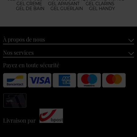
GEL CREME
GEL APAISANT
GEL CLARINS
GEL DE BAIN
GEL GUERLAIN
GEL HANDY
À propos de nous
Nos services
Payez en toute sécurité
Livraison par