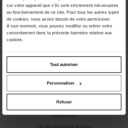
Conseil d'utilisation
sur votre appareil que s’ils sont strictement nécessaires
au fonctionnement de ce site. Pour tous les autres types
de cookies, nous avons besoin de votre permission.
Caractéristiques
À tout moment, vous pouvez modifier ou retirer votre
consentement dans la présente bannière relative aux
cookies.
Avis client
Politique relative aux avis des clients
Vous aimerez peut-être
Tout autoriser
Personnaliser
Refuser
ANNAYAKE
Eau démaquillante douceur