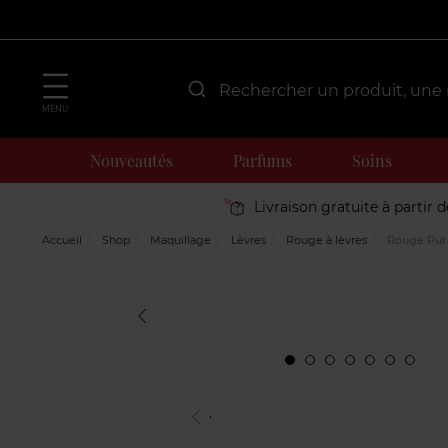
MENU
Nouveautés
Parfums
Soins
Livraison gratuite à partir 
Accueil
Shop
Maquillage
Lèvres
Rouge à lèvres
Rouge Pur