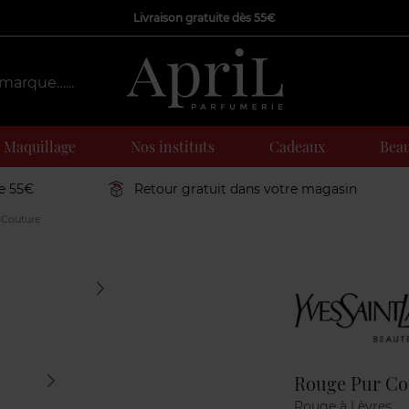
Livraison gratuite dès 55€
Maquillage
Nos instituts
Cadeaux
Beau
de 55€
Retour gratuit dans votre magasin
 Couture
Marque
Rouge Pur Co
Rouge à Lèvres