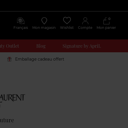
0
Français
Mon magasin
Wishlist
Compte
Mon panier
ty Outlet
Blog
Signature by ApriL
Emballage cadeau offert
Avis
clients
uture