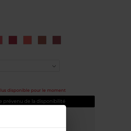
N°17
N°4
N°52
N°70
N°9
Rose
Rouge
Rouge
Rose
ahlia
Vermillon
Rose
Stiletto
 plus disponible pour le moment
e prévenu de la disponibilité
atuite à partir de 55€
uit dans votre magasin