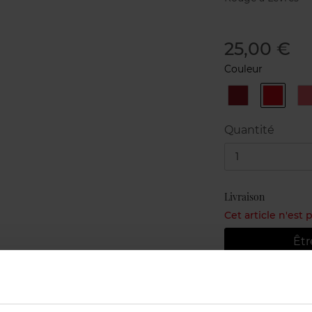
25,00 €
Couleur
72
73
Rouge
Rhythm
Vinyle
red
D
Quantité
1
Livraison
Cet article n'est
Êtr
Livraison gr
Retour grat