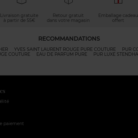
Livraison gratuite
Retour gratuit
Emballage cadeau
à partir de 55€
dans votre magasin
offert
RECOMMANDATIONS
HER
YVES SAINT LAURENT ROUGE PURE COUTURE
PUR C
UGE COUTURE
EAU DE PARFUM PURE
PUR LUXE STENDHA
es
élité
e paiement