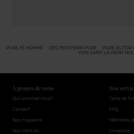
PURE XS HOMME
DEO BIOTHERM PURE
PURE XS FOR 
YVES SAINT LAURENT RO
À propos de nous
Nos servic
Qui sommes nous?
Carte de fid
Caritatif
FAQ
Nos magasins
Méthodes d
Nos instituts
Livraisons