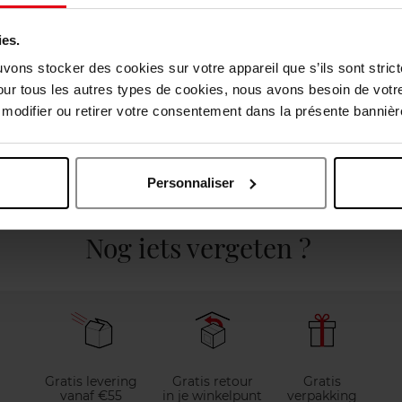
ies.
uvons stocker des cookies sur votre appareil que s’ils sont stri
our tous les autres types de cookies, nous avons besoin de votr
odifier ou retirer votre consentement dans la présente bannière
Personnaliser
elingen
Nog iets vergeten ?
Gratis levering
Gratis retour
Gratis
vanaf €55
in je winkelpunt
verpakking