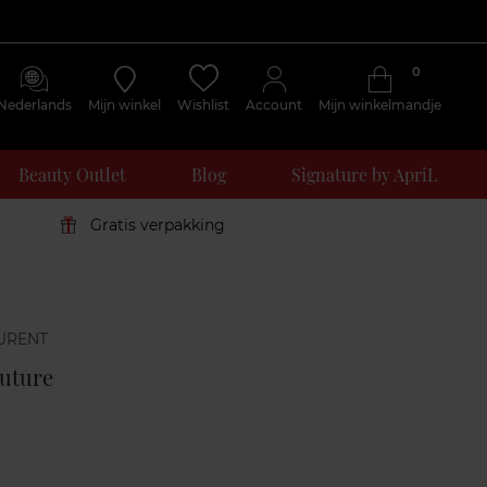
0
Nederlands
Mijn winkel
Wishlist
Account
Mijn winkelmandje
Beauty Outlet
Blog
Signature by ApriL
Gratis verpakking
Klantenreviews
uture