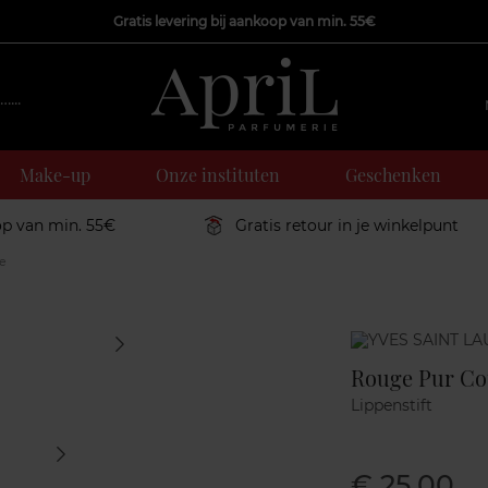
Gratis levering bij aankoop van min. 55€
Make-up
Onze instituten
Geschenken
op van min. 55€
Gratis retour in je winkelpunt
e
Marque
Rouge Pur Co
Lippenstift
€ 25,00