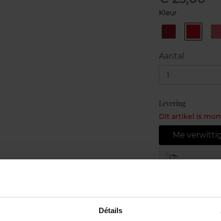
Kleur
72
73
Rouge
Rhythm
Vinyle
red
D
Aantal
1
Levering
Dit artikel is mo
Me verwitti
Gratis leve
Gratis retou
Gratis verp
Détails