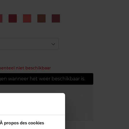
N°17
N°4
N°52
N°70
N°9
Rose
Rouge
Rouge
Rose
ahlia
Vermillon
Rose
Stiletto
menteel niet beschikbaar
gen wanneer het weer beschikbaar is.
ring bij aankoop van min. 55€
r in je winkelpunt
akking
À propos des cookies