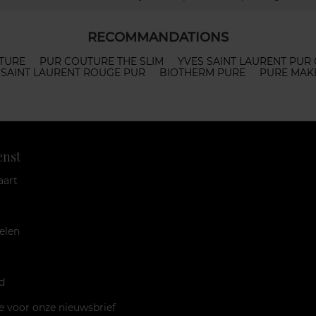
RECOMMANDATIONS
UTURE
PUR COUTURE THE SLIM
YVES SAINT LAURENT PUR
S SAINT LAURENT ROUGE PUR
BIOTHERM PURE
PURE MAK
enst
aart
elen
d
je voor onze nieuwsbrief