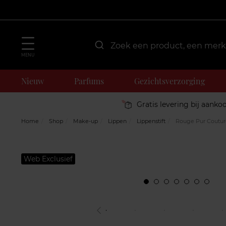
MENU
Nieuw
Parfums
Gezichtsverzorging
Gratis levering bij aanko
Home
Shop
Make-up
Lippen
Lippenstift
Rouge Pur Coutur
Web Exclusief