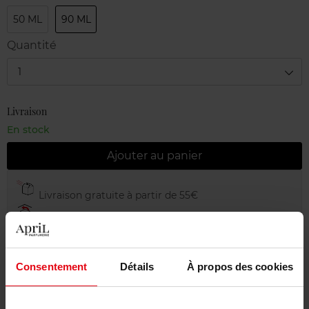
50 ML
90 ML
Quantité
1
Livraison
En stock
Ajouter au panier
Livraison gratuite à partir de 55€
Retour gratuit dans votre magasin
Emballage cadeau offert
Consentement
Détails
À propos des cookies