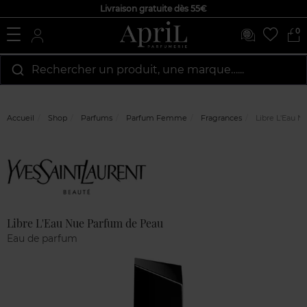
Livraison gratuite dès 55€
0
Rechercher un produit, une marque…...
Accueil
Shop
Parfums
Parfum Femme
Fragrances
Libre L'Eau N
Marque
Avis
clients
Libre L'Eau Nue Parfum de Peau
Eau de parfum