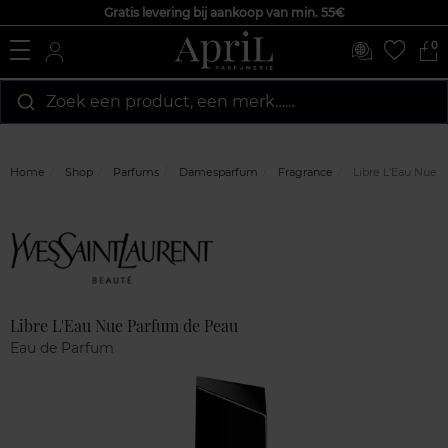
Gratis levering bij aankoop van min. 55€
0
Zoek een product, een merk…...
Home
Shop
Parfums
Damesparfum
Fragrance
Libre L'Eau Nue 
Marque
Klantenreviews
Libre L'Eau Nue Parfum de Peau
Eau de Parfum