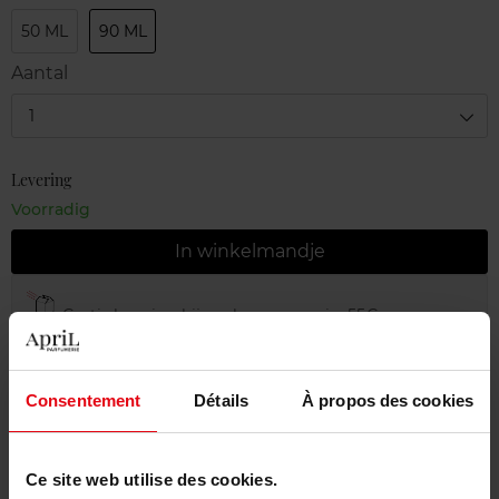
50 ML
90 ML
Aantal
1
Levering
Voorradig
In winkelmandje
Gratis levering bij aankoop van min. 55€
Gratis retour in je winkelpunt
Gratis verpakking
Consentement
Détails
À propos des cookies
Ce site web utilise des cookies.