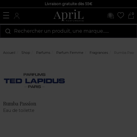
Livraison gratuite dès 55€
0
Rechercher un produit, une marque…...
Accueil
Shop
Parfums
Parfum Femme
Fragrances
Rumba Passi
Marque
Avis
clients
Rumba Passion
Eau de toilette