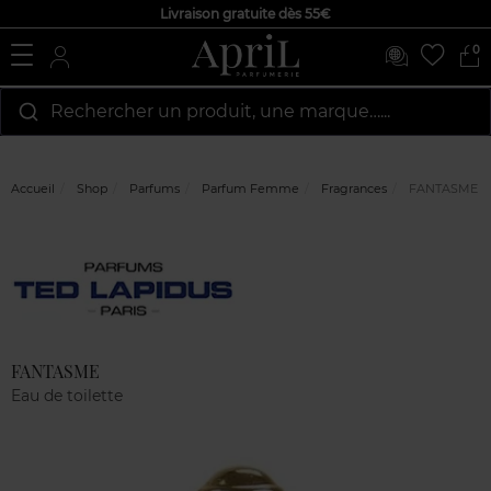
Livraison gratuite dès 55€
0
Rechercher un produit, une marque…...
Accueil
Shop
Parfums
Parfum Femme
Fragrances
FANTASME
Marque
Avis
clients
FANTASME
Eau de toilette