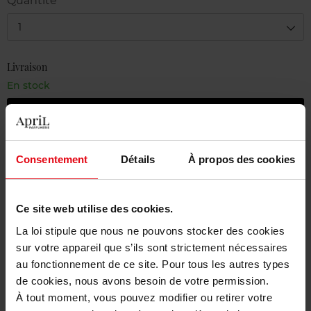
Quantité
1
Livraison
En stock
Ajouter au panier
Livraison gratuite à partir de 55€
Consentement
Détails
À propos des cookies
Retour gratuit dans votre magasin
Emballage cadeau offert
Ce site web utilise des cookies.
La loi stipule que nous ne pouvons stocker des cookies
sur votre appareil que s’ils sont strictement nécessaires
au fonctionnement de ce site. Pour tous les autres types
Description
de cookies, nous avons besoin de votre permission.
À tout moment, vous pouvez modifier ou retirer votre