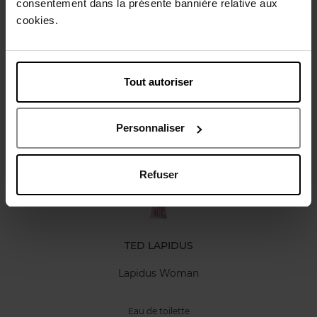
consentement dans la présente bannière relative aux
Caractéristiques
cookies.
Avis client
Politique relative aux avis des clients
Tout autoriser
Vous aimerez peut-être
Personnaliser
Refuser
TED LAPIDUS
Lapidus Woman
Eau de toilette