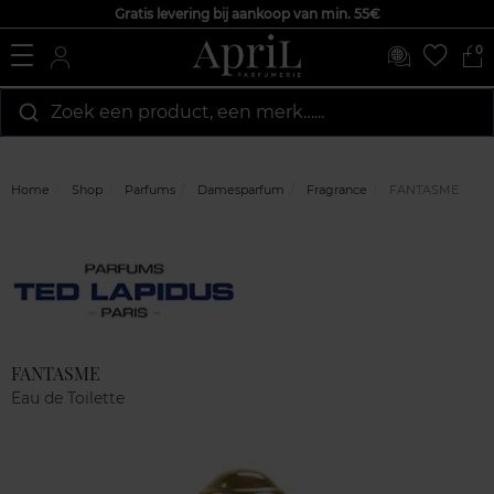
Gratis levering bij aankoop van min. 55€
0
Zoek een product, een merk…...
Home
Shop
Parfums
Damesparfum
Fragrance
FANTASME
Marque
Klantenreviews
FANTASME
Eau de Toilette