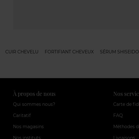
CUIR CHEVELU
FORTIFIANT CHEVEUX
SÉRUM SHISEIDO
À propos de nous
Nos servic
Qui sommes nous?
Carte de fid
Caritatif
FAQ
Nos magasins
Méthodes d
Nos instituts
Livraisons