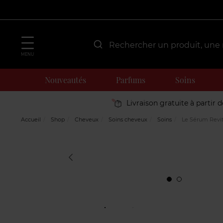
MENU
Nouveautés
Parfums
Soins
Livraison gratuite à partir 
Accueil
Shop
Cheveux
Soins cheveux
Soins
Le Sérum Revita