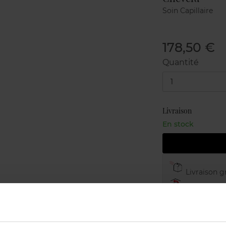
Soin Capillaire
178,50 €
Quantité
1
Livraison
En stock
Livraison gr
Retour grat
Emballage c