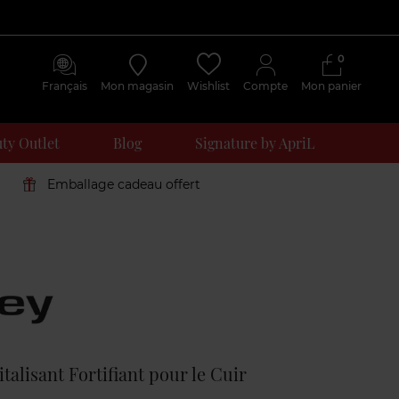
0
Français
Mon magasin
Wishlist
Compte
Mon panier
ty Outlet
Blog
Signature by ApriL
Emballage cadeau offert
Avis
clients
alisant Fortifiant pour le Cuir