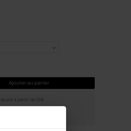
Ajouter au panier
atuite à partir de 55€
uit dans votre magasin
adeau offert