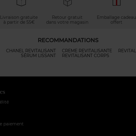
Livraison gratuite
Retour gratuit
Emballage cadeau
à partir de 55€
dans votre magasin
offert
RECOMMANDATIONS
CHANEL REVITALISANT
CREME REVITALISANTE
REVITAL
SÉRUM LISSANT
REVITALISANT CORPS
es
élité
e paiement