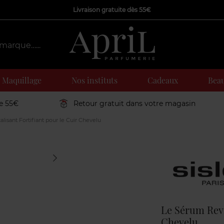
Livraison gratuite dès 55€
Maquillage
Nos instituts
Cadeaux
Beau
de 55€
Retour gratuit dans votre magasin
lisant Fortifiant pour le Cuir Chevelu
Marque
Le Sérum Revit
Chevelu