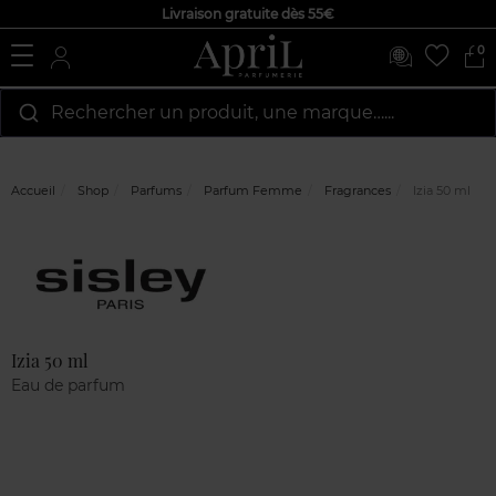
Livraison gratuite dès 55€
0
Rechercher un produit, une marque…...
Accueil
Shop
Parfums
Parfum Femme
Fragrances
Izia 50 ml
Marque
Avis
clients
Izia 50 ml
Eau de parfum