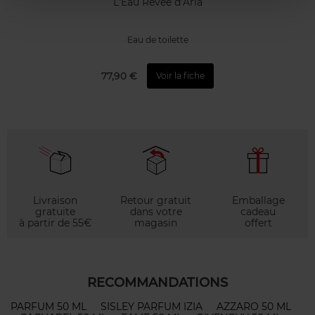
L'Eau Rêvée d’Aria
Eau de toilette
77,90 €
Voir la fiche
Livraison
Retour gratuit
Emballage
gratuite
dans votre
cadeau
à partir de 55€
magasin
offert
RECOMMANDATIONS
PARFUM 50 ML
SISLEY PARFUM IZIA
AZZARO 50 ML