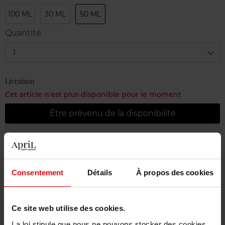
100 ML
30 ML
50 ML
Quantité
1
Livraison
Cet article n'est plus disponible pour le moment
Être prévenu de la disponibilité
Livraison gratuite à partir de 55€
Retour gratuit dans votre magasin
Consentement
Détails
À propos des cookies
Emballage cadeau offert
Ce site web utilise des cookies.
La loi stipule que nous ne pouvons stocker des cookies