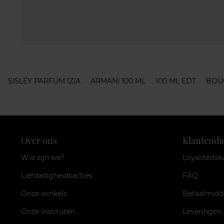
SISLEY PARFUM IZIA
ARMANI 100 ML
100 ML EDT
BOU
Over ons
Klantendi
Wie zijn we?
Loyaliteitsk
Liefdadigheidsacties
FAQ
Onze winkels
Betaalmidd
Onze instituten
Leveringen