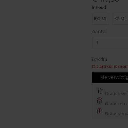
Inhoud
100 ML
30 ML
Aantal
1
Levering
Dit artikel is mo
Me verwitti
Gratis leve
Gratis retou
Gratis verp