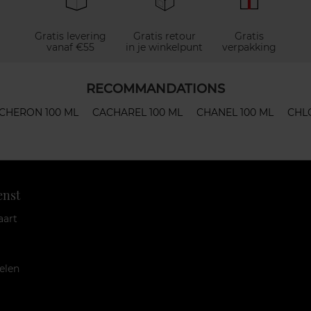
Gratis levering
Gratis retour
Gratis
vanaf €55
in je winkelpunt
verpakking
RECOMMANDATIONS
CHERON 100 ML
CACHAREL 100 ML
CHANEL 100 ML
CHL
enst
aart
elen