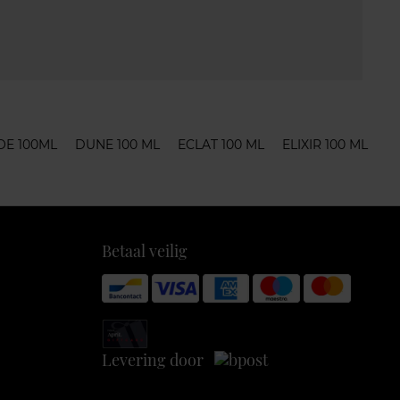
OE 100ML
DUNE 100 ML
ECLAT 100 ML
ELIXIR 100 ML
Betaal veilig
Levering door