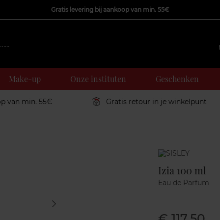
Gratis levering bij aankoop van min. 55€
Make-up
Onze instituten
Geschenken
op van min. 55€
Gratis retour in je winkelpunt
Marque
Izia 100 ml
Eau de Parfum
€ 117,50