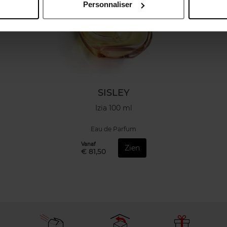
Personnaliser
SISLEY
Izia 100 ml
Eau de Parfum
Vanaf
Zien
€ 81,50