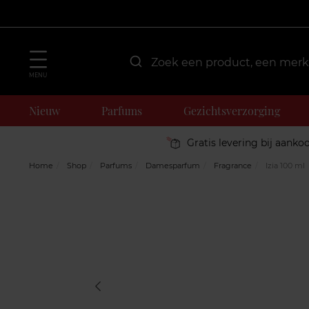
MENU
Nieuw
Parfums
Gezichtsverzorging
Gratis levering bij aanko
Home
Shop
Parfums
Damesparfum
Fragrance
Izia 100 ml