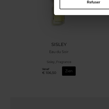
Refuser
SISLEY
Eau du Soir
Sisley_Fragrance
Vanaf
Zien
€ 106,50