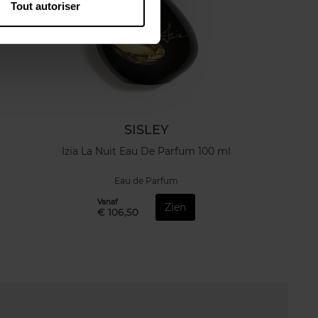
Tout autoriser
SISLEY
Izia La Nuit Eau De Parfum 100 ml
Eau de Parfum
Vanaf
Zien
€ 106,50