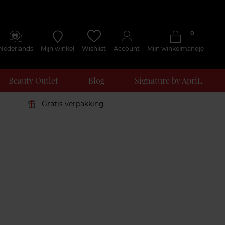
0
Nederlands
Mijn winkel
Wishlist
Account
Mijn winkelmandje
Beauty Outlet
Blog
Signature by ApriL
Gratis verpakking
Klantenreviews