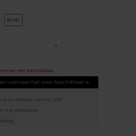
50 ML
menteel niet beschikbaar
gen wanneer het weer beschikbaar is.
ring bij aankoop van min. 55€
r in je winkelpunt
akking