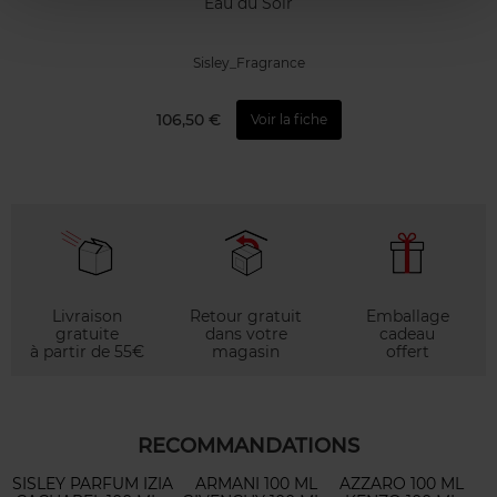
Eau du Soir
Sisley_Fragrance
106,50 €
Voir la fiche
Livraison
Retour gratuit
Emballage
gratuite
dans votre
cadeau
à partir de 55€
magasin
offert
RECOMMANDATIONS
SISLEY PARFUM IZIA
ARMANI 100 ML
AZZARO 100 ML