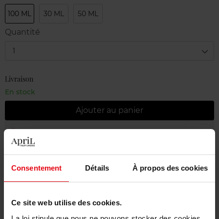
100 ML
30 ML
50 ML
Quantité
1
Livraison
En stock
Ajouter au panier
Livraison gratuite à partir de 55€
Retour gratuit dans votre magasin
Consentement
Détails
À propos des cookies
Emballage cadeau offert
Ce site web utilise des cookies.
La loi stipule que nous ne pouvons stocker des cookies