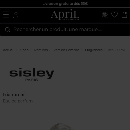
Livraison gratuite dès 55€
0
Rechercher un produit, une marque…...
Accueil
Shop
Parfums
Parfum Femme
Fragrances
Izia 100 ml
Marque
Avis
clients
Izia 100 ml
Eau de parfum