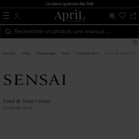
Livraison gratuite dès 55€
0
Rechercher un produit, une marque…...
L
Accueil
Shop
Maquillage
Teint
Fond de teint
Fond de Teint Crèm
Marque
Avis
clients
Fond de Teint Crème
Fond de teint