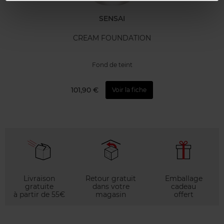
SENSAI
CREAM FOUNDATION
Fond de teint
101,90 €
Voir la fiche
Livraison
Retour gratuit
Emballage
gratuite
dans votre
cadeau
à partir de 55€
magasin
offert