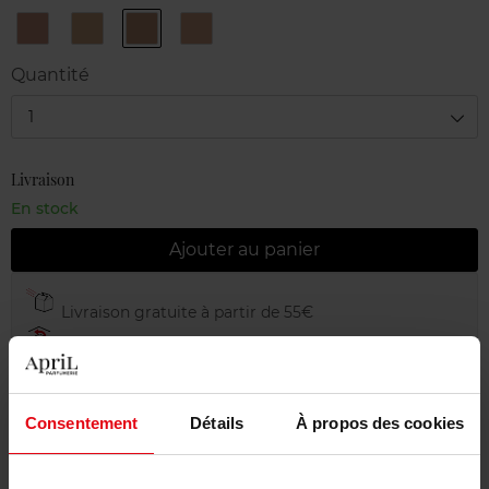
13
22
24
CF
Warm
Natural
Amber
12
Beige
Beige
Beige
Soft
Quantité
Beige
1
Livraison
En stock
Ajouter au panier
Livraison gratuite à partir de 55€
Retour gratuit dans votre magasin
Emballage cadeau offert
Consentement
Détails
À propos des cookies