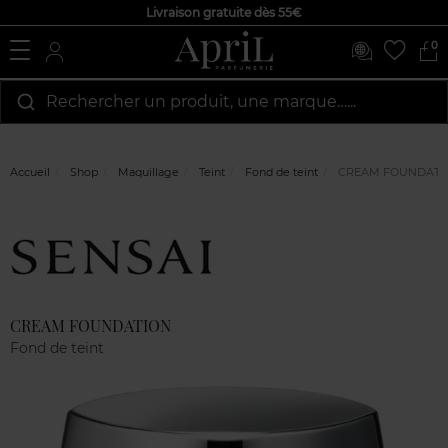
Livraison gratuite dès 55€
0
Rechercher un produit, une marque…...
Accueil
Shop
Maquillage
Teint
Fond de teint
CREAM FOUNDATI
Marque
Avis
clients
CREAM FOUNDATION
Fond de teint