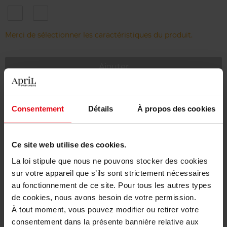
TENDER
VANILLA
BEIGE,
BEIGE,
CF
CF
Merci de sélectionner les caractéristiques du produit.
21
20
Ajouter
Livraison gratuite à partir de 55€
Consentement
Détails
À propos des cookies
Retour gratuit dans votre magasin
Emballage cadeau offert
Ce site web utilise des cookies.
La loi stipule que nous ne pouvons stocker des cookies
sur votre appareil que s’ils sont strictement nécessaires
au fonctionnement de ce site. Pour tous les autres types
Description
de cookies, nous avons besoin de votre permission.
À tout moment, vous pouvez modifier ou retirer votre
consentement dans la présente bannière relative aux
Caractéristiques