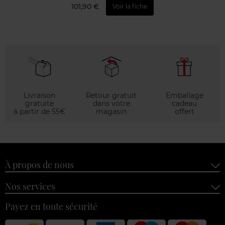
101,90 €
Voir la fiche
Livraison
Retour gratuit
Emballage
gratuite
dans votre
cadeau
à partir de 55€
magasin
offert
À propos de nous
Nos services
Payez en toute sécurité