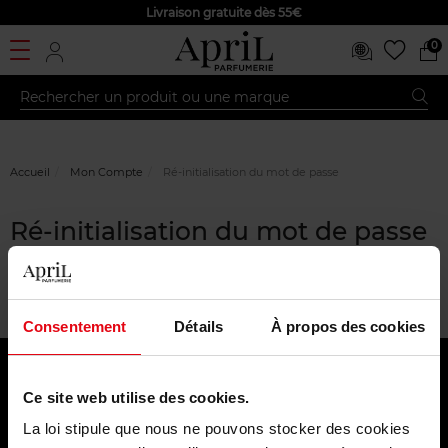
Livraison gratuite dès 55€
0
Accueil
Mon Compte
Ré-initialisation du mot de passe
Ré-initialisation du mot de passe
Votre demande a expiré. Merci de refaire une demande de ré-
initialisation de mot de passe.
Consentement
Détails
À propos des cookies
Carte de fidélité
Ce site web utilise des cookies.
FAQ
La loi stipule que nous ne pouvons stocker des cookies