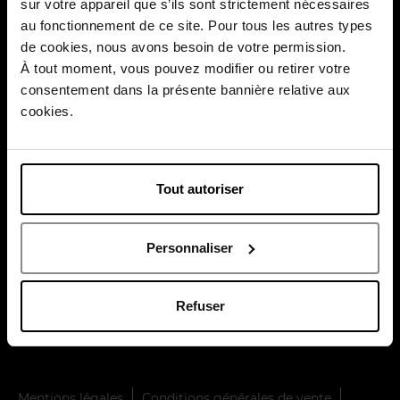
Méthodes de paiement
sur votre appareil que s’ils sont strictement nécessaires
au fonctionnement de ce site. Pour tous les autres types
Livraisons
de cookies, nous avons besoin de votre permission.
Retours
À tout moment, vous pouvez modifier ou retirer votre
consentement dans la présente bannière relative aux
Inscription à la Newsletter
cookies.
Nos moments forts
Payez en toute sécurité
Tout autoriser
Personnaliser
Refuser
Livraison par
Mentions légales
Conditions générales de vente