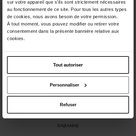
sur votre appareil que s’ils sont strictement nécessaires
Conseil d'utilisation
au fonctionnement de ce site. Pour tous les autres types
de cookies, nous avons besoin de votre permission.
À tout moment, vous pouvez modifier ou retirer votre
Caractéristiques
consentement dans la présente bannière relative aux
cookies.
Avis client
Politique relative aux avis des clients
Tout autoriser
Vous aimerez peut-être
Personnaliser
Refuser
RABANNE