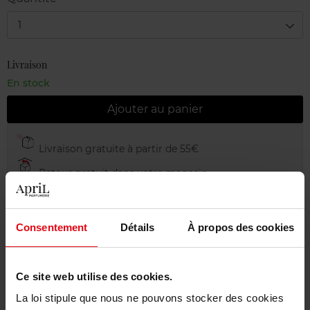
1
Livraison
En stock
Ajouter au panier
Livraison gratuite à partir de 55€
Retour gratuit dans votre magasin
Emballage cadeau offert
Consentement
Détails
À propos des cookies
Description
Ce site web utilise des cookies.
La loi stipule que nous ne pouvons stocker des cookies