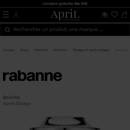
Livraison gratuite dès 55€
0
Rechercher un produit, une marque…...
Accueil
Shop
Parfums
Homme
Rasage et après-rasage
Invictus
Marque
Avis
clients
Invictus
Après-Rasage