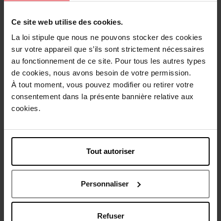
Contact
010 40 04 07
Ce site web utilise des cookies.
contact@april-beauty.be
La loi stipule que nous ne pouvons stocker des cookies
sur votre appareil que s’ils sont strictement nécessaires
Horaires d'ouverture
au fonctionnement de ce site. Pour tous les autres types
de cookies, nous avons besoin de votre permission.
Lundi
09:30
18:00
À tout moment, vous pouvez modifier ou retirer votre
Mardi
09:30
18:00
consentement dans la présente bannière relative aux
Mercredi
09:30
18:00
cookies.
Jeudi
09:30
18:00
Vendredi
09:30
18:00
Samedi
09:30
18:00
Dimanche
11:00
18:00
Tout autoriser
Choisir ce magasin
Personnaliser
Présentation magasin
Services
Refuser