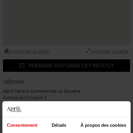
Imprimer la carte
Agrandir la carte
PRENDRE RDV DANS CET INSTITUT
Adresse
April Centre Commercial Le Douaire
Avenue du Douaire 2
1340 OTTIGNIES
BELGIUM
Centre Commercial du Douaire
Consentement
Détails
À propos des cookies