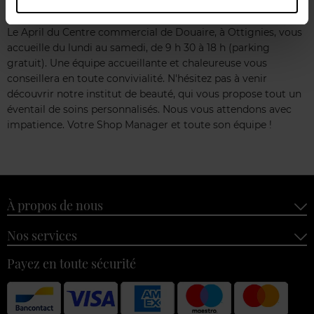
Le April du Centre commercial de Douaire, à Ottignies, vous
accueille du lundi au samedi, de 9 h 30 à 18 h (parking
gratuit). Une équipe accueillante et chaleureuse vous
conseillera en toute convivialité. N'hésitez pas à venir
découvrir notre institut de beauté, qui vous propose tout un
éventail de soins personnalisés. Nous vous attendons avec
impatience. Votre Shop Manager et toute son équipe !
À propos de nous
Nos services
Payez en toute sécurité