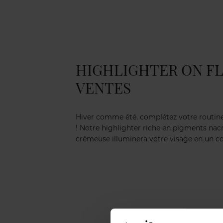
HIGHLIGHTER ON FLE
VENTES
Hiver comme été, complétez votre routine
! Notre highlighter riche en pigments nacr
crémeuse illuminera votre visage en un c