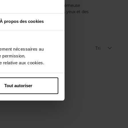
aux car vous aimez leur texture crémeuse
pour s'adapter aux contours des yeux et des
lles à petits prix.
À propos des cookies
Tri
ctement nécessaires au
e permission.
 relative aux cookies.
Tout autoriser