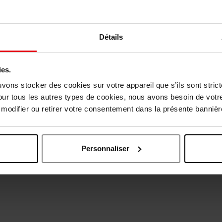
Vous en parlez sur les rése
développée spécifiquement 
lèvres. Des couleurs essentie
Détails
ies.
uvons stocker des cookies sur votre appareil que s’ils sont stri
our tous les autres types de cookies, nous avons besoin de votr
odifier ou retirer votre consentement dans la présente bannière
Personnaliser