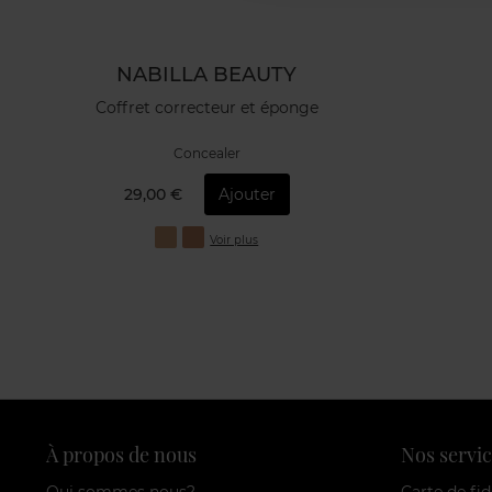
NABILLA BEAUTY
Coffret correcteur et éponge
Concealer
29,00 €
Ajouter
Voir plus
À propos de nous
Nos servic
Qui sommes nous?
Carte de fid