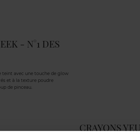
EK - N°1 DES
 teint avec une touche de glow
és et à la texture poudre
oup de pinceau.
CRAYONS YEU