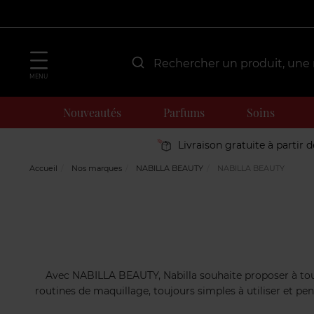
MENU
Nouveautés
Parfums
Soins
Livraison gratuite à partir 
Accueil
Nos marques
NABILLA BEAUTY
NABILLA BEAUTY
Avec NABILLA BEAUTY, Nabilla souhaite proposer à toute
routines de maquillage, toujours simples à utiliser et pen