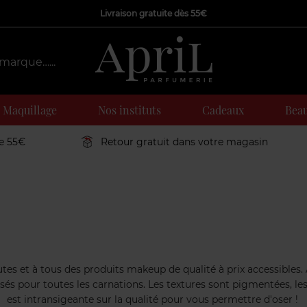
Livraison gratuite dès 55€
Maquillage
Nos instituts
Cadeaux
Beau
de 55€
Retour gratuit dans votre magasin
s et à tous des produits makeup de qualité à prix accessibles. A 
sés pour toutes les carnations. Les textures sont pigmentées, les
est intransigeante sur la qualité pour vous permettre d'oser !