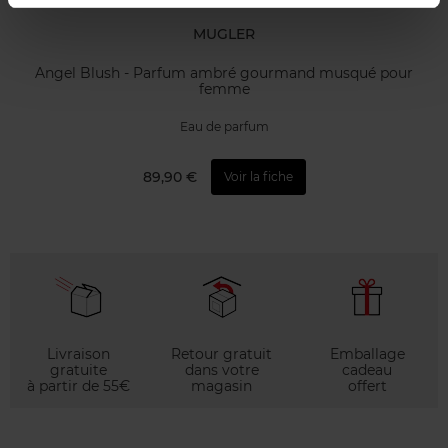
MUGLER
Angel Blush - Parfum ambré gourmand musqué pour
femme
Eau de parfum
89,90 €
Voir la fiche
Livraison
Retour gratuit
Emballage
gratuite
dans votre
cadeau
à partir de 55€
magasin
offert