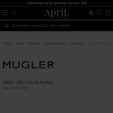
Gratis levering bij aankoop van min. 55€
0
Zoek een product, een merk…...
Home
Shop
Parfums
Damesparfum
Fragrance
Mugler Alien Eau
Marque
Klantenreviews
Mugler Alien Eau de Parfum
Eau de Parfum