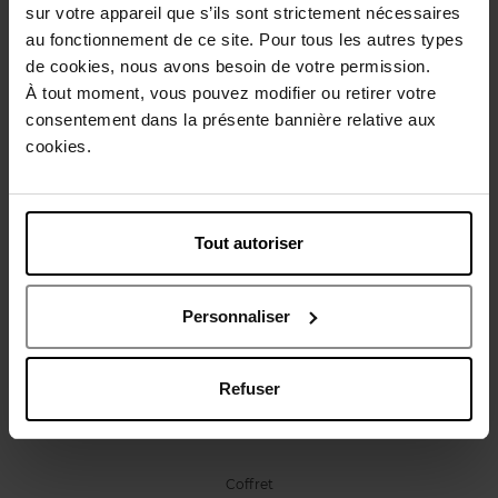
sur votre appareil que s’ils sont strictement nécessaires
Caractéristiques
au fonctionnement de ce site. Pour tous les autres types
de cookies, nous avons besoin de votre permission.
À tout moment, vous pouvez modifier ou retirer votre
Avis client
Politique relative aux avis des clients
consentement dans la présente bannière relative aux
cookies.
Vous aimerez peut-être
Tout autoriser
Personnaliser
MONTBLANC
Refuser
EXPLORER + TRAVEL SPRAY + GEL DOUCHE
Coffret