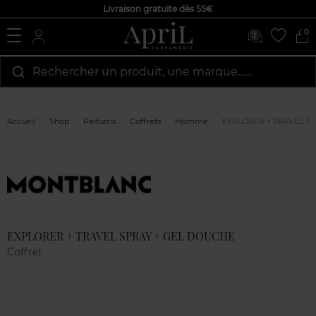
Livraison gratuite dès 55€
0
Rechercher un produit, une marque…...
Accueil
Shop
Parfums
Coffrets
Homme
EXPLORER + TRAVEL S
Marque
Avis
clients
EXPLORER + TRAVEL SPRAY + GEL DOUCHE
Coffret