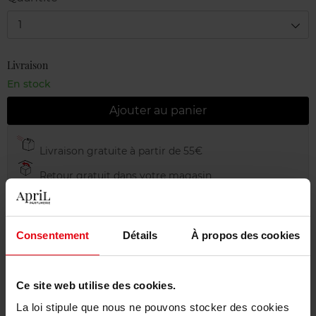
1
Livraison
En stock
Ajouter au panier
Livraison gratuite à partir de 55€
Retour gratuit dans votre magasin
Emballage cadeau offert
Consentement
Détails
À propos des cookies
Description
Ce site web utilise des cookies.
La loi stipule que nous ne pouvons stocker des cookies