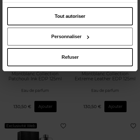
Tout autoriser
Personnaliser
MONTBLANC
MONTBLANC
Refuser
Montblanc Collection Vetiver
Montblanc Collection Black
Glacier EDP 125ml
Meisterstück EDP 125ml
Eau de parfum
Eau de parfum
130,50 €
130,50 €
Ajouter
Ajouter