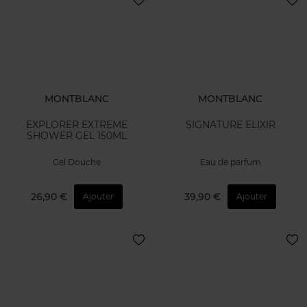
MONTBLANC
MONTBLANC
LEGEND PARFUM ELIXIR
Montblanc Collection Neroli
Letters 125ml
PARFUM
Eau de parfum
44,90 €
130,50 €
Ajouter
Ajouter