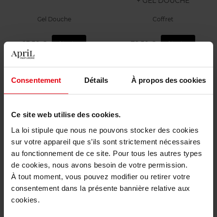
Eau de toilette
Déodorant
69,50 €
19,50 €
Ajouter
Ajouter
Consentement
Détails
À propos des cookies
Ce site web utilise des cookies.
MONTBLANC
MONTBLANC
La loi stipule que nous ne pouvons stocker des cookies
sur votre appareil que s’ils sont strictement nécessaires
EXPLORER PLATINUM
EXPLORER + TRAVEL SPRAY
au fonctionnement de ce site. Pour tous les autres types
+ GEL DOUCHE
de cookies, nous avons besoin de votre permission.
Gel Douche
Coffret
À tout moment, vous pouvez modifier ou retirer votre
consentement dans la présente bannière relative aux
23,50 €
78,50 €
Ajouter
Ajouter
cookies.