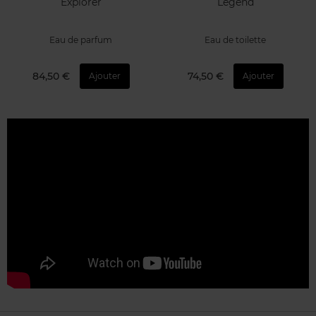
81,50 €
74,50 €
Ajouter
Ajouter
Bestsellers
MONTBLANC
MONTBLANC
Explorer
Legend
Eau de parfum
Eau de toilette
84,50 €
74,50 €
Ajouter
Ajouter