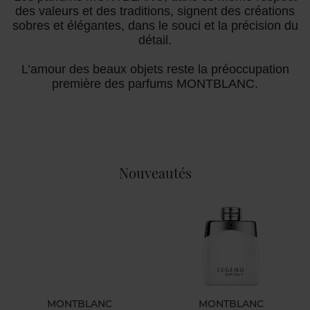
Un objet Montblanc est toujours marqué d’une
histoire. Une histoire qui parle de tradition, de
passion, d’art, d’artisanat : l’amour des matières
nobles, l’amour de la précision mise en œuvre pour
atteindre la perfection.
Les parfums MONTBLANC, dans ce même respect
des valeurs et des traditions, signent des créations
sobres et élégantes, dans le souci et la précision du
détail.
L’amour des beaux objets reste la préoccupation
première des parfums MONTBLANC.