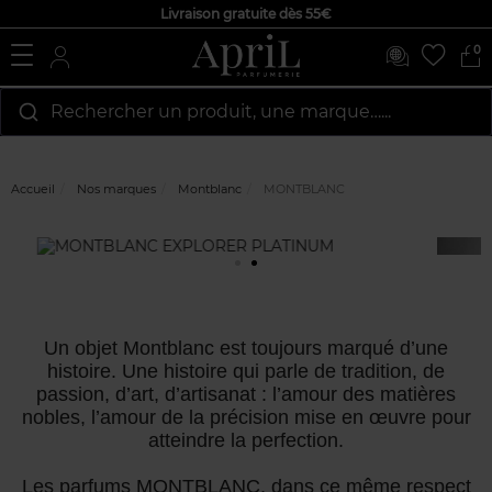
Livraison gratuite dès 55€
0
Rechercher un produit, une marque…...
Accueil
Nos marques
Montblanc
MONTBLANC