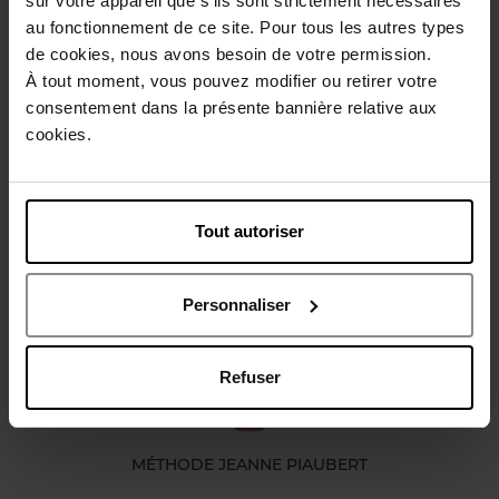
sur votre appareil que s’ils sont strictement nécessaires
Conseil d'utilisation
au fonctionnement de ce site. Pour tous les autres types
de cookies, nous avons besoin de votre permission.
À tout moment, vous pouvez modifier ou retirer votre
Caractéristiques
consentement dans la présente bannière relative aux
cookies.
Avis client
Politique relative aux avis des clients
Tout autoriser
Vous aimerez peut-être
Personnaliser
Refuser
MÉTHODE JEANNE PIAUBERT