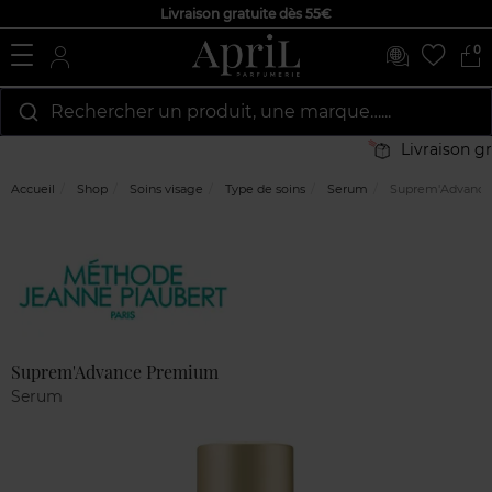
Livraison gratuite dès 55€
0
Rechercher un produit, une marque…...
Livraison grat
Accueil
Shop
Soins visage
Type de soins
Serum
Suprem'Advanc
Marque
Avis
clients
Suprem'Advance Premium
Serum