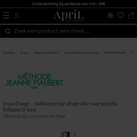
Gratis levering bij aankoop van min. 55€
0
Zoek een product, een merk…...
Home
Shop
Bad & lichaam
Lichaamsverzorging
Hydraterend
Pea
Marque
Klantenreviews
Peau d’Ange – Sublimerende droge olie voor gezicht,
lichaam & haar
Verzorging voor huid en haar