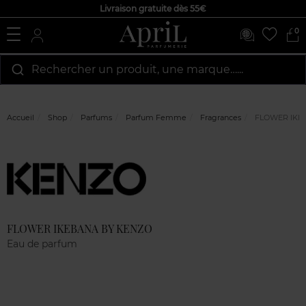
Livraison gratuite dès 55€
0
Rechercher un produit, une marque…...
Accueil
Shop
Parfums
Parfum Femme
Fragrances
FLOWER IKE
Marque
Avis
clients
FLOWER IKEBANA BY KENZO
Eau de parfum