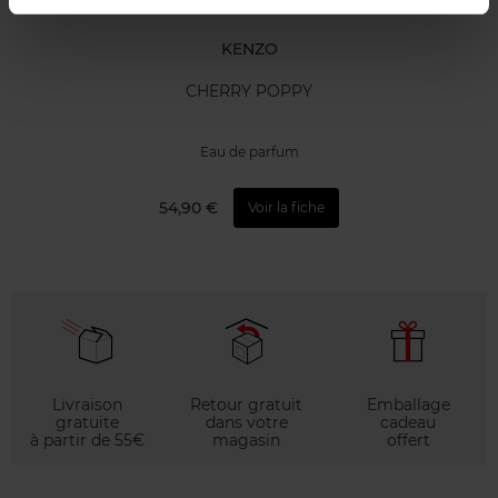
KENZO
CHERRY POPPY
Eau de parfum
54,90 €
Voir la fiche
Livraison
Retour gratuit
Emballage
gratuite
dans votre
cadeau
à partir de 55€
magasin
offert