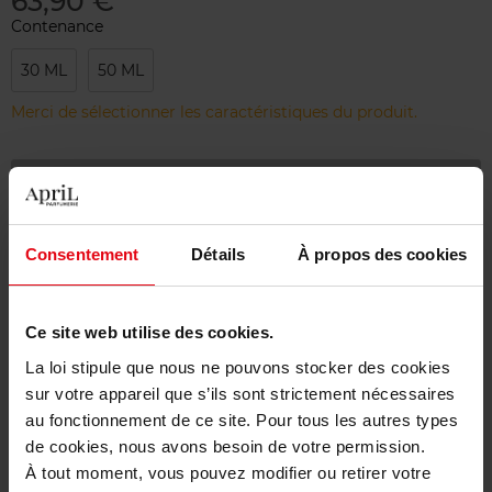
63,90 €
Contenance
30 ML
50 ML
Merci de sélectionner les caractéristiques du produit.
Ajouter
Livraison gratuite à partir de 55€
Consentement
Détails
À propos des cookies
Retour gratuit dans votre magasin
Emballage cadeau offert
Ce site web utilise des cookies.
La loi stipule que nous ne pouvons stocker des cookies
sur votre appareil que s’ils sont strictement nécessaires
au fonctionnement de ce site. Pour tous les autres types
Description
de cookies, nous avons besoin de votre permission.
À tout moment, vous pouvez modifier ou retirer votre