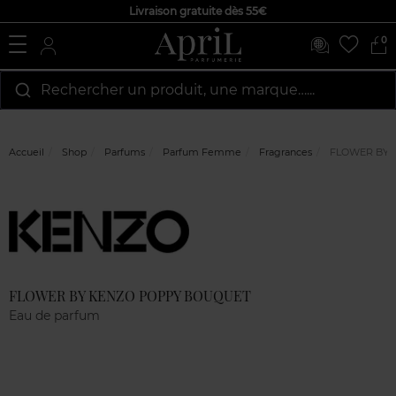
Livraison gratuite dès 55€
0
Rechercher un produit, une marque…...
Accueil
Shop
Parfums
Parfum Femme
Fragrances
FLOWER BY 
Marque
Avis
clients
FLOWER BY KENZO POPPY BOUQUET
Eau de parfum