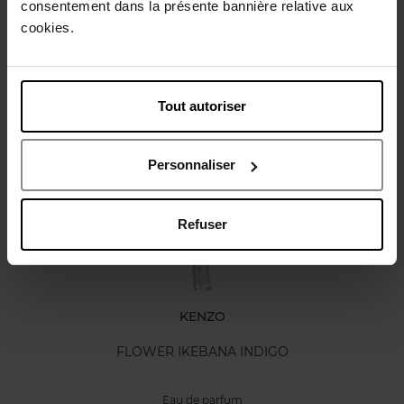
consentement dans la présente bannière relative aux
Caractéristiques
cookies.
Avis client
Tout autoriser
Vous aimerez peut-être
Personnaliser
Refuser
KENZO
FLOWER IKEBANA INDIGO
Eau de parfum