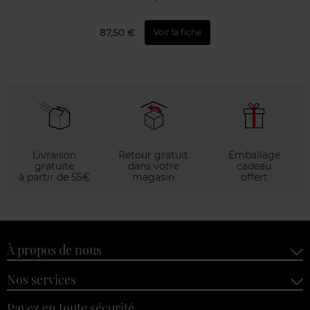
87,50 €
Voir la fiche
Livraison
Retour gratuit
Emballage
gratuite
dans votre
cadeau
à partir de 55€
magasin
offert
À propos de nous
Nos services
Payez en toute sécurité