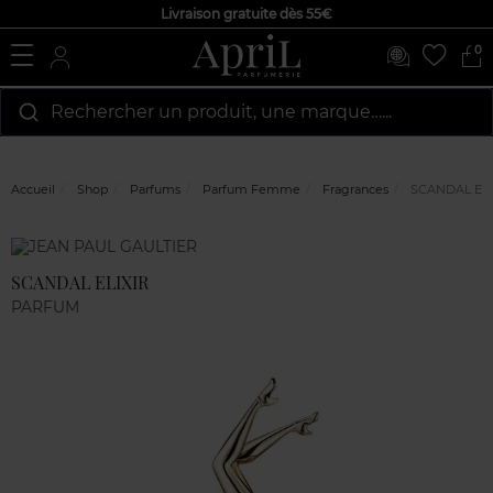
Livraison gratuite dès 55€
0
Rechercher un produit, une marque…...
Accueil
Shop
Parfums
Parfum Femme
Fragrances
SCANDAL ELI
Marque
Avis
clients
SCANDAL ELIXIR
PARFUM