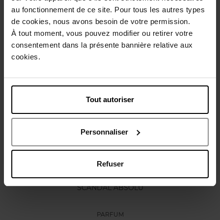
Caractéristiques
au fonctionnement de ce site. Pour tous les autres types
de cookies, nous avons besoin de votre permission.
À tout moment, vous pouvez modifier ou retirer votre
Avis client
Politique relative aux avis des clients
consentement dans la présente bannière relative aux
cookies.
Vous aimerez peut-être
Tout autoriser
Personnaliser
Refuser
JEAN PAUL GAULTIER
SCANDAL ABSOLU
PARFUM