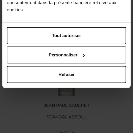
consentement dans la présente bannière relative aux
Caractéristiques
cookies.
Avis client
Tout autoriser
Vous aimerez peut-être
Personnaliser
Refuser
JEAN PAUL GAULTIER
SCANDAL ABSOLU
PARFUM