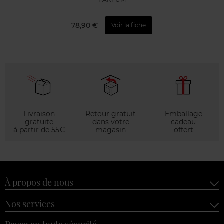
78,90 €
Voir la fiche
Livraison
Retour gratuit
Emballage
gratuite
dans votre
cadeau
à partir de 55€
magasin
offert
À propos de nous
Nos services