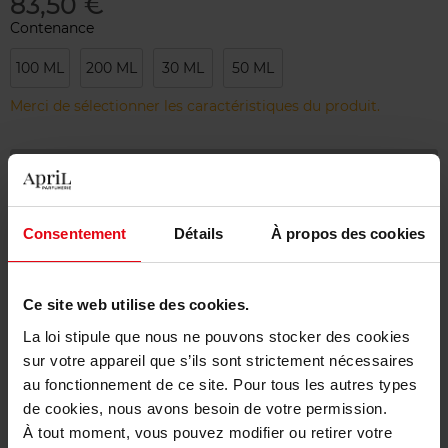
83,50 €
Contenance
100 ML
200 ML
30 ML
50 ML
Merci de sélectionner les caractéristiques du produit.
Ajouter
Livraison gratuite à partir de 55€
Consentement
Détails
À propos des cookies
Retour gratuit dans votre magasin
Emballage cadeau offert
Ce site web utilise des cookies.
La loi stipule que nous ne pouvons stocker des cookies
sur votre appareil que s’ils sont strictement nécessaires
au fonctionnement de ce site. Pour tous les autres types
de cookies, nous avons besoin de votre permission.
Description
À tout moment, vous pouvez modifier ou retirer votre