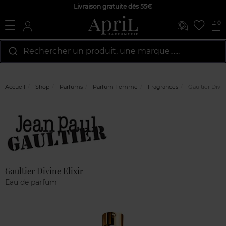
Livraison gratuite dès 55€
0
Rechercher un produit, une marque…...
Accueil
Shop
Parfums
Parfum Femme
Fragrances
Gaultier Divine
Marque
Avis
clients
Gaultier Divine Elixir
Eau de parfum