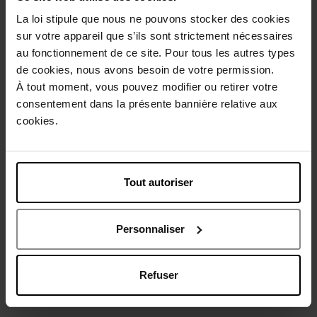
La loi stipule que nous ne pouvons stocker des cookies
Description
sur votre appareil que s’ils sont strictement nécessaires
au fonctionnement de ce site. Pour tous les autres types
Caractéristiques
de cookies, nous avons besoin de votre permission.
À tout moment, vous pouvez modifier ou retirer votre
consentement dans la présente bannière relative aux
Avis client
Politique relative aux avis des clients
cookies.
Vous aimerez peut-être
Tout autoriser
Personnaliser
Refuser
HERMES