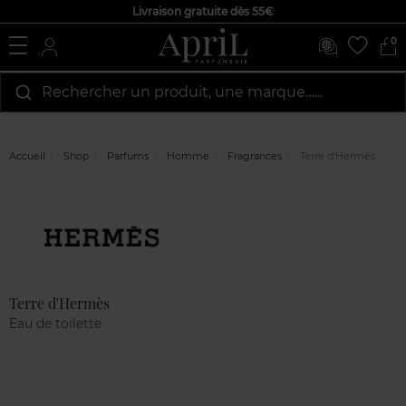
Livraison gratuite dès 55€
0
Rechercher un produit, une marque…...
Accueil
Shop
Parfums
Homme
Fragrances
Terre d'Hermès
Marque
Avis
clients
Terre d'Hermès
Eau de toilette