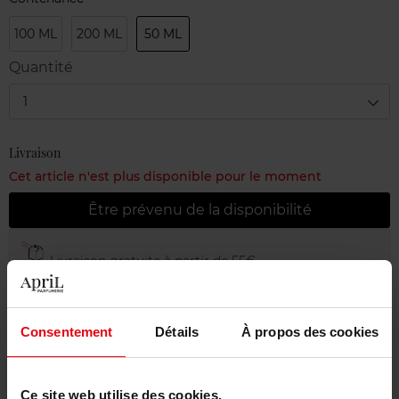
100 ML
200 ML
50 ML
Quantité
1
Livraison
Cet article n'est plus disponible pour le moment
Être prévenu de la disponibilité
Livraison gratuite à partir de 55€
Retour gratuit dans votre magasin
Emballage cadeau offert
Consentement
Détails
À propos des cookies
Ce site web utilise des cookies.