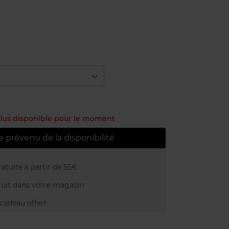
 plus disponible pour le moment
e prévenu de la disponibilité
atuite à partir de 55€
uit dans votre magasin
adeau offert