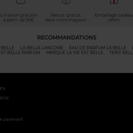
Livraison gratuite
Retour gratuit
Emballage cadeau
à partir de 55€
dans votre magasin
offert
RECOMMANDATIONS
 BELLE
LA BELLA LANCOME
EAU DE PARFUM LA BELLE
EST BELLE PARFUM
MARQUE LA VIE EST BELLE
TEINT BEL
es
élité
e paiement