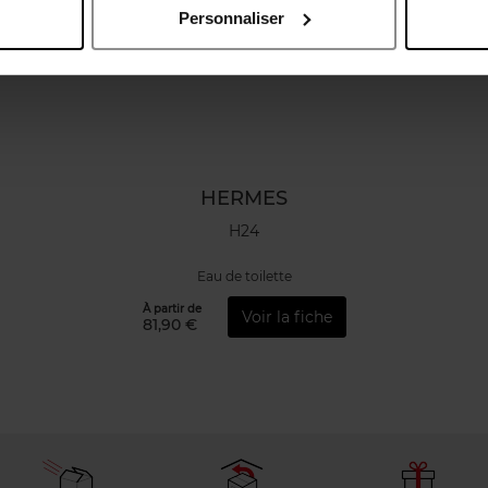
Personnaliser
HERMES
H24
Eau de toilette
À partir de
Voir la fiche
81,90 €