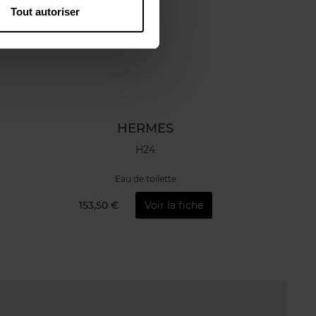
Tout autoriser
HERMES
H24
Eau de toilette
153,50 €
Voir la fiche