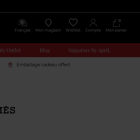
0
Français
Mon magasin
Wishlist
Compte
Mon panier
ty Outlet
Blog
Signature by ApriL
Emballage cadeau offert
Avis
clients