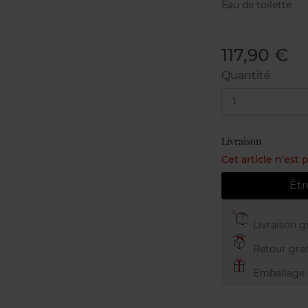
Eau de toilette
117,90 €
Quantité
1
Livraison
Cet article n'est
Êtr
Livraison gr
Retour grat
Emballage c