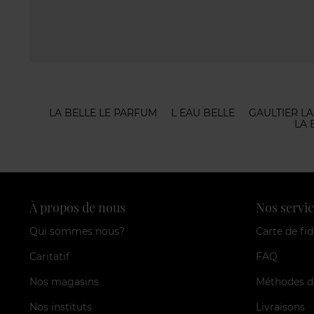
LA BELLE LE PARFUM
L EAU BELLE
GAULTIER LA
LA 
À propos de nous
Nos servic
Qui sommes nous?
Carte de fid
Caritatif
FAQ
Nos magasins
Méthodes d
Nos instituts
Livraisons