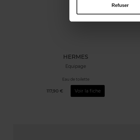
Refuser
HERMES
Equipage
Eau de toilette
117,90 €
Voir la fiche