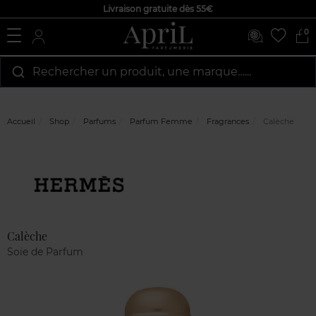
Livraison gratuite dès 55€
0
Rechercher un produit, une marque…...
Accueil
Shop
Parfums
Parfum Femme
Fragrances
Calèche
Marque
Avis
clients
Calèche
Soie de Parfum