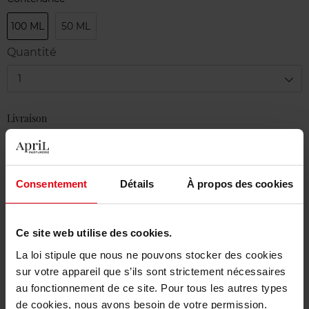
100 ML
50 ML
Quantité
1
Livraison
Cet article n'est plus disponible pour le moment
Être prévenu de la disponibilité
Consentement
Détails
À propos des cookies
Livraison gratuite à partir de 55€
Retour gratuit dans votre magasin
Ce site web utilise des cookies.
Emballage cadeau offert
La loi stipule que nous ne pouvons stocker des cookies
sur votre appareil que s’ils sont strictement nécessaires
au fonctionnement de ce site. Pour tous les autres types
de cookies, nous avons besoin de votre permission.