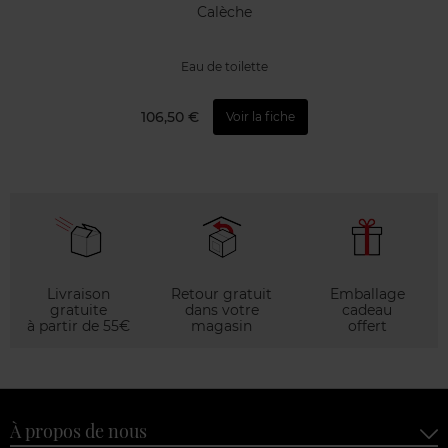
Calèche
Eau de toilette
106,50 €
Voir la fiche
Livraison
Retour gratuit
Emballage
gratuite
dans votre
cadeau
à partir de 55€
magasin
offert
À propos de nous