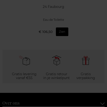
24 Faubourg
Eau de Toilette
€ 106,50
Zien
Gratis levering
Gratis retour
Gratis
vanaf €55
in je winkelpunt
verpakking
Over ons