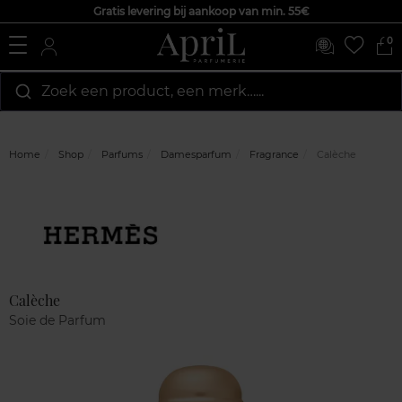
Gratis levering bij aankoop van min. 55€
0
Zoek een product, een merk…...
Home
Shop
Parfums
Damesparfum
Fragrance
Calèche
Marque
Klantenreviews
Calèche
Soie de Parfum