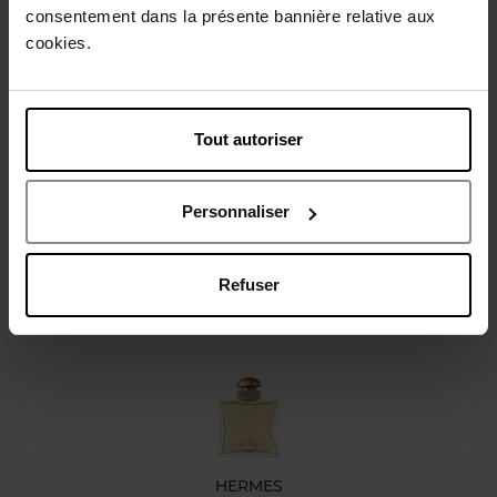
consentement dans la présente bannière relative aux
cookies.
Beschrijving
Karakteristieken
Tout autoriser
Review
Beleid inzake klantbeoordelingen
Personnaliser
Nog iets vergeten ?
Refuser
HERMES