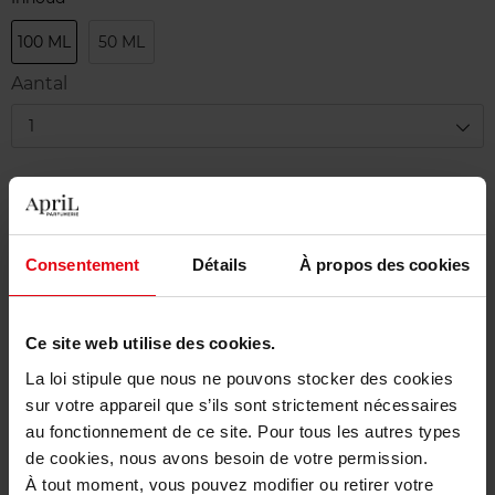
100 ML
50 ML
Aantal
1
Levering
Dit artikel is momenteel niet beschikbaar
Me verwittigen wanneer het weer beschikbaar
Consentement
Détails
À propos des cookies
is.
Gratis levering bij aankoop van min. 55€
Ce site web utilise des cookies.
La loi stipule que nous ne pouvons stocker des cookies
Gratis retour in je winkelpunt
sur votre appareil que s’ils sont strictement nécessaires
Gratis verpakking
au fonctionnement de ce site. Pour tous les autres types
de cookies, nous avons besoin de votre permission.
À tout moment, vous pouvez modifier ou retirer votre