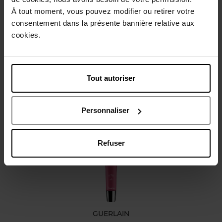
À tout moment, vous pouvez modifier ou retirer votre
Conseil d'utilisation
consentement dans la présente bannière relative aux
cookies.
Caractéristiques
Tout autoriser
Avis client
Politique relative aux avis des clients
Personnaliser
Vous aimerez peut-être
Refuser
GUERLAIN