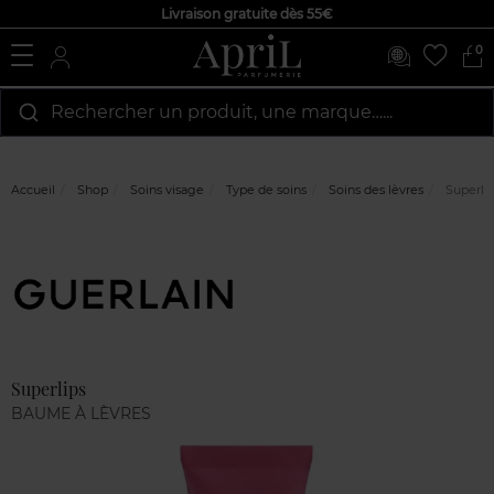
Livraison gratuite dès 55€
0
Rechercher un produit, une marque…...
Accueil
Shop
Soins visage
Type de soins
Soins des lèvres
Superli
Marque
Avis
clients
Superlips
BAUME À LÈVRES