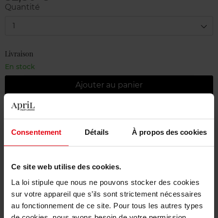
Quantité
1
Livraison
En stock
Ajouter au panier
Livraison gratuite à partir de 55€
Retour gratuit dans votre magasin
Consentement
Détails
À propos des cookies
Emballage cadeau offert
Ce site web utilise des cookies.
La loi stipule que nous ne pouvons stocker des cookies
sur votre appareil que s’ils sont strictement nécessaires
Description
au fonctionnement de ce site. Pour tous les autres types
de cookies, nous avons besoin de votre permission.