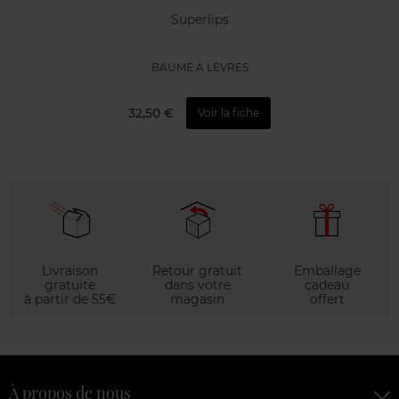
Superlips
BAUME À LÈVRES
32,50 €
Voir la fiche
Livraison
Retour gratuit
Emballage
gratuite
dans votre
cadeau
à partir de 55€
magasin
offert
À propos de nous