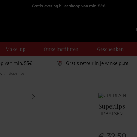
Gratis levering bij aankoop van min. 55€
Make-up
Onze instituten
Geschenken
op van min. 55€
Gratis retour in je winkelpunt
ng
Superlips
Marque
Superlips
LIPBALSEM
€ 32,50