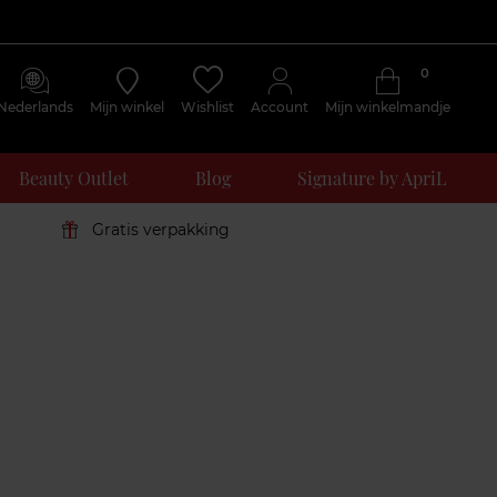
0
Nederlands
Mijn winkel
Wishlist
Account
Mijn winkelmandje
Beauty Outlet
Blog
Signature by ApriL
Gratis verpakking
Klantenreviews