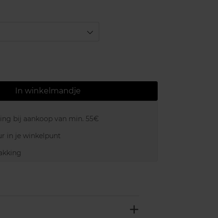
In winkelmandje
ring bij aankoop van min. 55€
r in je winkelpunt
akking