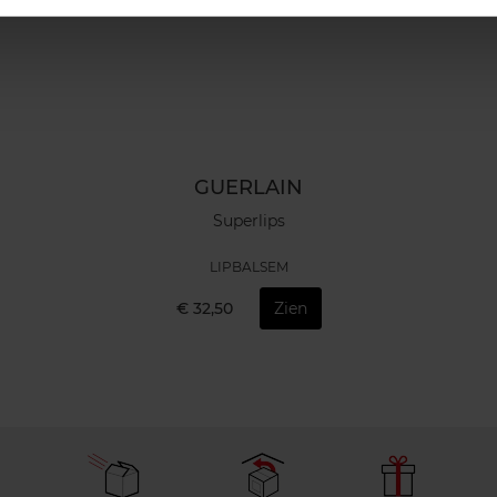
GUERLAIN
Superlips
LIPBALSEM
€ 32,50
Zien