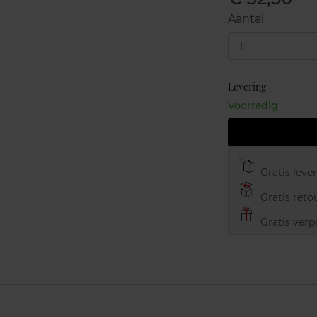
Aantal
1
Levering
Voorradig
Gratis leve
Gratis retou
Gratis verp