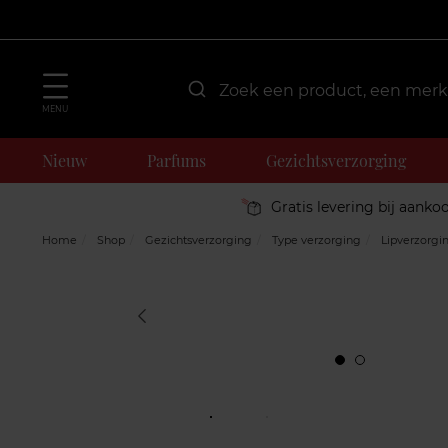
MENU
Nieuw
Parfums
Gezichtsverzorging
Gratis levering bij aanko
Home
Shop
Gezichtsverzorging
Type verzorging
Lipverzorgi