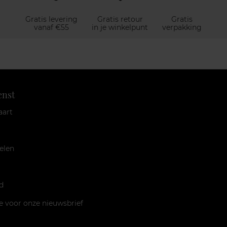
Gratis levering
Gratis retour
Gratis
vanaf €55
in je winkelpunt
verpakking
enst
aart
elen
d
je voor onze nieuwsbrief