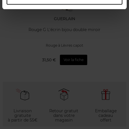
GUERLAIN
Rouge G L'écrin bijou double miroir
Rouge à Lèvres capot
31,50 €
Voir la fiche
Livraison
Retour gratuit
Emballage
gratuite
dans votre
cadeau
à partir de 55€
magasin
offert