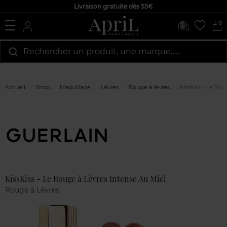
Livraison gratuite dès 55€
0
Rechercher un produit, une marque…...
Accueil
Shop
Maquillage
Lèvres
Rouge à lèvres
KissKiss - Le Rou
Marque
Avis
clients
KissKiss - Le Rouge à Lèvres Intense Au Miel
Rouge à Lèvres