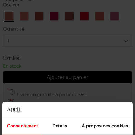
Couleur
168
196
279
391
396
510
615
815
BLOOMING
DAISY
PETAL
VIBRANT
PEONY
PETAL
ORANGE
TENDER
LILY
ROSE
NUDE
ROSE
KISS
RED
BLOSSOM
LILAC
Quantité
1
Livraison
En stock
Ajouter au panier
Livraison gratuite à partir de 55€
Retour gratuit dans votre magasin
Emballage cadeau offert
Consentement
Détails
À propos des cookies