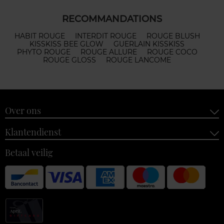
RECOMMANDATIONS
HABIT ROUGE
INTERDIT ROUGE
ROUGE BLUSH
KISSKISS BEE GLOW
GUERLAIN KISSKISS
PHYTO ROUGE
ROUGE ALLURE
ROUGE COCO
ROUGE GLOSS
ROUGE LANCOME
Over ons
Klantendienst
Betaal veilig