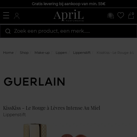
Gratis levering bij aankoop van min. 55€
0
Zoek een product, een merk…...
Home
Shop
Make-up
Lippen
Lippenstift
KissKiss - Le Rouge à Lè
Marque
Klantenreviews
KissKiss - Le Rouge à Lèvres Intense Au Miel
Lippenstift