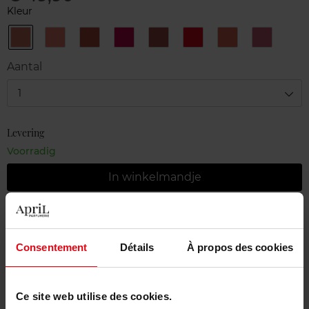
Kleur
168
196
279
391
396
510
615
815
BLOOMING
DAISY
PETAL
VIBRANT
PEONY
PETAL
ORANGE
TENDER
LILY
ROSE
NUDE
ROSE
KISS
RED
BLOSSOM
LILAC
Aantal
1
Levering
Voorradig
In winkelmandje
Gratis levering bij aankoop van min. 55€
Gratis retour in je winkelpunt
Consentement
Détails
À propos des cookies
Gratis verpakking
Ce site web utilise des cookies.