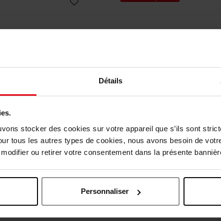
Détails
ies.
uvons stocker des cookies sur votre appareil que s’ils sont stri
our tous les autres types de cookies, nous avons besoin de votr
GUCCI
GUCCI
odifier ou retirer votre consentement dans la présente bannière
ty Eau de Parfum Intense For
Gucci Guilty pour F
Her 30ML
Eau de parfum
Eau de parfum
Personnaliser
À partir de
15,90 €
Ajouter
Ajoute
75,90 €