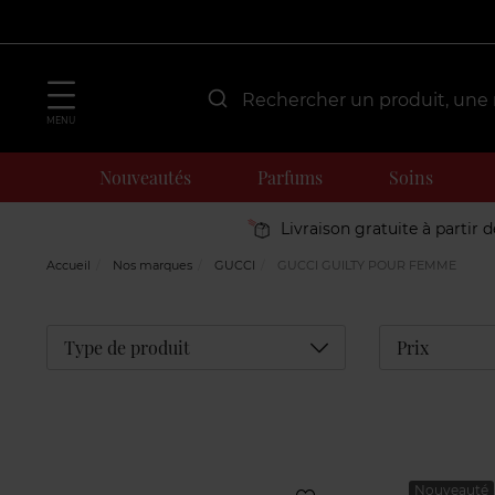
MENU
Nouveautés
Parfums
Soins
Livraison gratuite à partir 
Accueil
Nos marques
GUCCI
GUCCI GUILTY POUR FEMME
Déplier
Type de produit
Prix
Nouveauté