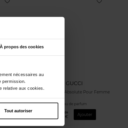
À propos des cookies
ctement nécessaires au
e permission.
GUCCI
 relative aux cookies.
emme
Gucci Guilty Absolute Pour Femme
Eau de parfum
Tout autoriser
À partir de
r
Ajouter
115,90 €