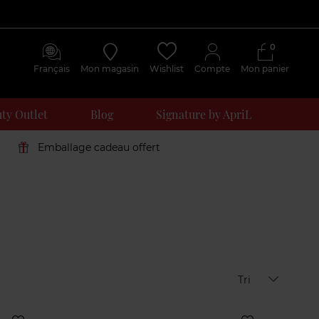
0
Français
Mon magasin
Wishlist
Compte
Mon panier
ty Outlet
Blog
Signature by ApriL
Emballage cadeau offert
Tri