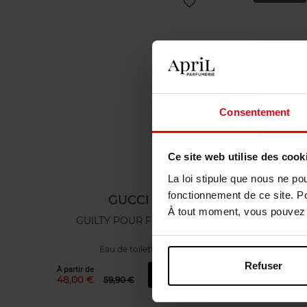
Consentement
Ce site web utilise des cook
La loi stipule que nous ne po
fonctionnement de ce site. P
GUCCI
À tout moment, vous pouvez m
GUILTY POUR FEMME
Gucci Guil
Eau de toilette
Refuser
À partir de
Ajouter
1
48,00 €
59,90 €