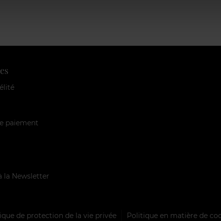
es
élité
e paiement
à la Newsletter
ique de protection de la vie privée
Politique en matière de co