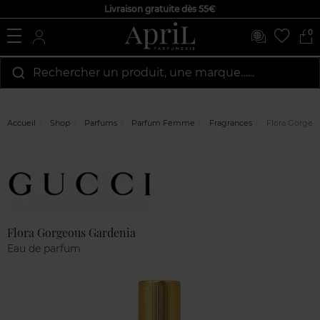
Livraison gratuite dès 55€
0
Rechercher un produit, une marque…...
Accueil
Shop
Parfums
Parfum Femme
Fragrances
Flora Gorgeo
Marque
Avis
clients
Flora Gorgeous Gardenia
Eau de parfum