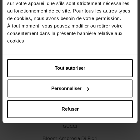
Conseil d'utilisation
sur votre appareil que s’ils sont strictement nécessaires
au fonctionnement de ce site. Pour tous les autres types
de cookies, nous avons besoin de votre permission.
Caractéristiques
À tout moment, vous pouvez modifier ou retirer votre
consentement dans la présente bannière relative aux
cookies.
Avis client
Politique relative aux avis des clients
Vous aimerez peut-être
Tout autoriser
Personnaliser
Refuser
GUCCI
Bloom Ambrosia Di Fiori