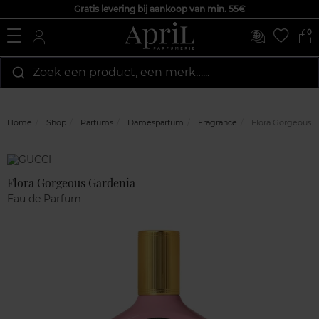
Gratis levering bij aankoop van min. 55€
0
Zoek een product, een merk…...
Home
Shop
Parfums
Damesparfum
Fragrance
Flora Gorgeous G
Marque
Klantenreviews
Flora Gorgeous Gardenia
Eau de Parfum