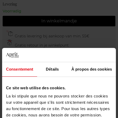
Levering
Voorradig
In winkelmandje
Gratis levering bij aankoop van min. 55€
Gratis retour in je winkelpunt
Gratis verpakking
Consentement
Détails
À propos des cookies
Beschrijving
Ce site web utilise des cookies.
La loi stipule que nous ne pouvons stocker des cookies
sur votre appareil que s’ils sont strictement nécessaires
Gebruiksadvies
au fonctionnement de ce site. Pour tous les autres types
de cookies, nous avons besoin de votre permission.