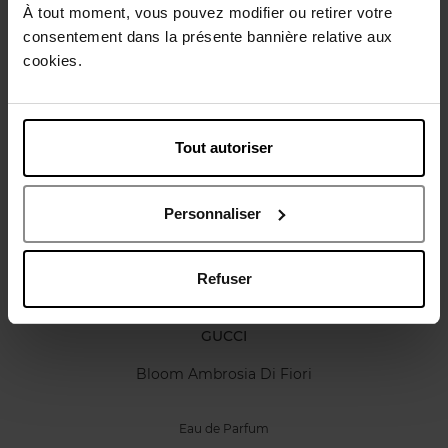
Karakteristieken
À tout moment, vous pouvez modifier ou retirer votre
consentement dans la présente bannière relative aux
cookies.
Review
Beleid inzake klantbeoordelingen
Nog iets vergeten ?
Tout autoriser
Personnaliser
Refuser
GUCCI
Bloom Ambrosia Di Fiori
Eau de Parfum