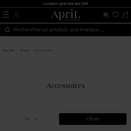
Livraison gratuite dès 55€
0
Rechercher un produit, une marque…...
Accueil
Shop
Accessoires
Accessoires
Filtrer
Tri