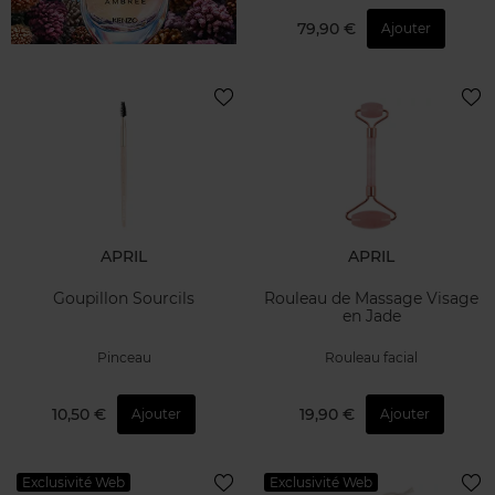
79,90 €
Ajouter
APRIL
APRIL
Goupillon Sourcils
Rouleau de Massage Visage
en Jade
Pinceau
Rouleau facial
10,50 €
19,90 €
Ajouter
Ajouter
Exclusivité Web
Exclusivité Web