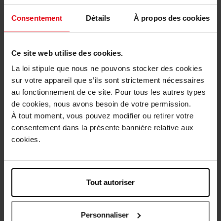
BACHCA
Consentement
Détails
À propos des cookies
2 carrés démaquillants
réutilisables
Ce site web utilise des cookies.
Accessoire
La loi stipule que nous ne pouvons stocker des cookies
sur votre appareil que s’ils sont strictement nécessaires
4,90 €
Ajouter
au fonctionnement de ce site. Pour tous les autres types
de cookies, nous avons besoin de votre permission.
À tout moment, vous pouvez modifier ou retirer votre
Nouveauté
Nouveauté
consentement dans la présente bannière relative aux
Vegan
Vegan
cookies.
Tout autoriser
APRIL
APRIL
BOÎTIER RECHARGEABLE
PALETTE LOOK
Personnaliser
FARD À JOUES
RECHARGEABLE