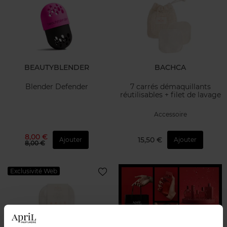
BEAUTYBLENDER
BACHCA
Blender Defender
7 carrés démaquillants
réutilisables + filet de lavage
Accessoire
8,00 €
15,50 €
Ajouter
Ajouter
8,00 €
Exclusivité Web