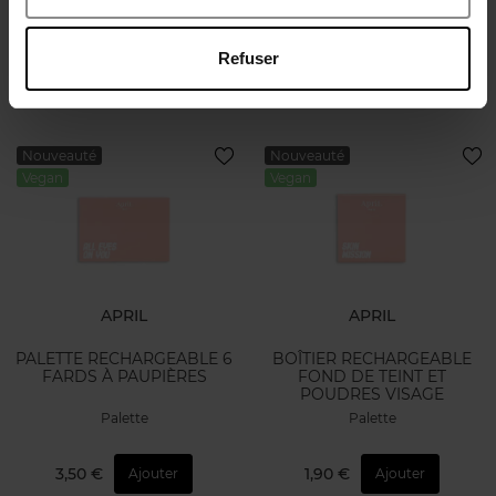
Palette
Palette
Refuser
1,50 €
3,50 €
Ajouter
Ajouter
Nouveauté
Nouveauté
Vegan
Vegan
APRIL
APRIL
PALETTE RECHARGEABLE 6
BOÎTIER RECHARGEABLE
FARDS À PAUPIÈRES
FOND DE TEINT ET
POUDRES VISAGE
Palette
Palette
3,50 €
1,90 €
Ajouter
Ajouter