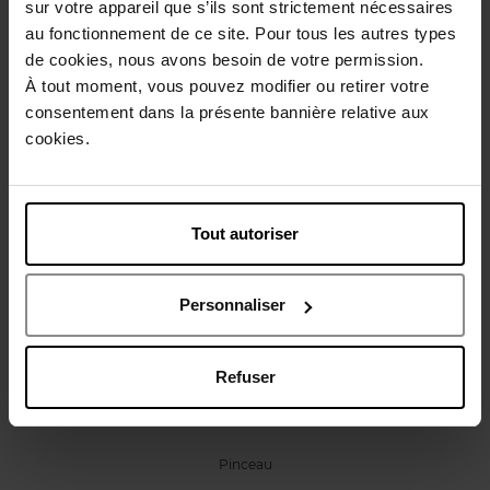
sur votre appareil que s’ils sont strictement nécessaires
Caractéristiques
au fonctionnement de ce site. Pour tous les autres types
de cookies, nous avons besoin de votre permission.
Avis client
Politique relative aux avis des clients
À tout moment, vous pouvez modifier ou retirer votre
consentement dans la présente bannière relative aux
cookies.
Vous aimerez peut-être
Tout autoriser
Personnaliser
APRIL
Refuser
Goupillon Sourcils
Pinceau