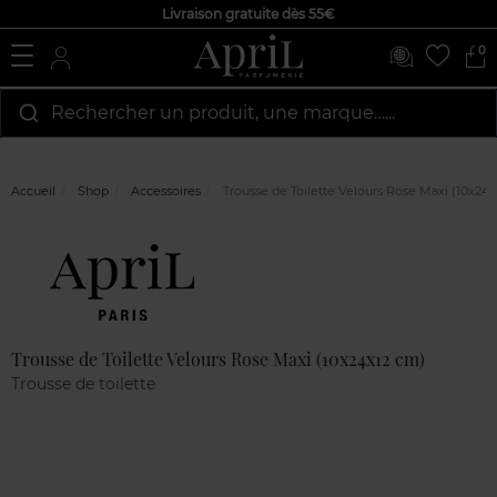
Livraison gratuite dès 55€
0
Rechercher un produit, une marque…...
Accueil
Shop
Accessoires
Trousse de Toilette Velours Rose Maxi (10x24
Marque
Avis
clients
Trousse de Toilette Velours Rose Maxi (10x24x12 cm)
Trousse de toilette