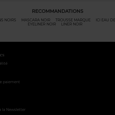
RECOMMANDATIONS
S NOIRS
MASCARA NOIR
TROUSSE MARQUE
ICI EAU D
EYELINER NOIR
LINER NOIR
es
élité
e paiement
à la Newsletter