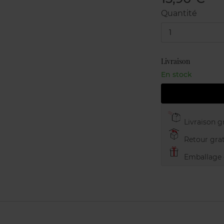
Quantité
1
Livraison
En stock
Livraison gr
Retour grat
Emballage c