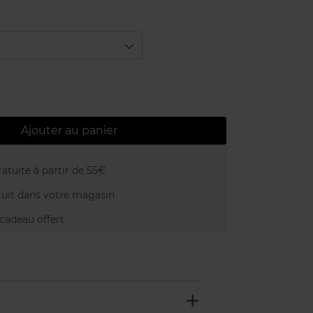
Ajouter au panier
atuite à partir de 55€
uit dans votre magasin
adeau offert