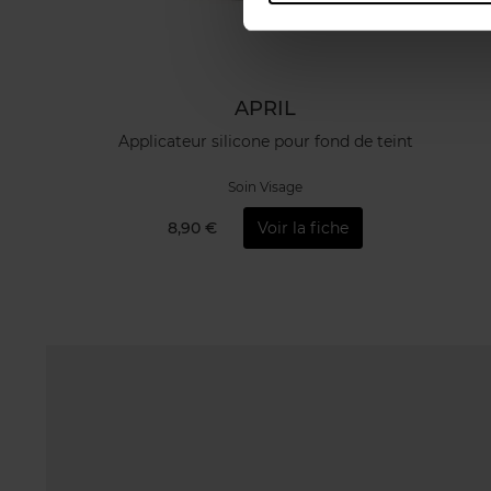
APRIL
Applicateur silicone pour fond de teint
Soin Visage
8,90 €
Voir la fiche