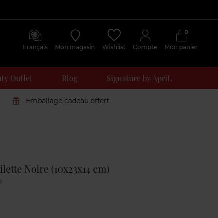
0
Français
Mon magasin
Wishlist
Compte
Mon panier
ty Outlet
Blog
Signature by ApriL
Emballage cadeau offert
Avis
clients
lette Noire (10x23x14 cm)
e