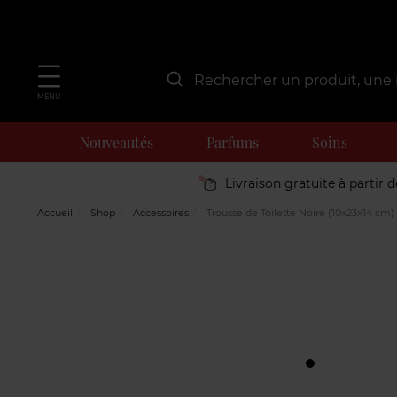
MENU
Nouveautés
Parfums
Soins
Livraison gratuite à partir 
Accueil
Shop
Accessoires
Trousse de Toilette Noire (10x23x14 cm)