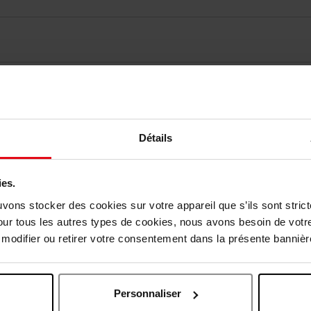
vis des clients
Vous aimerez peut-être
Détails
Nouveauté
ies.
Vegan
uvons stocker des cookies sur votre appareil que s’ils sont stri
our tous les autres types de cookies, nous avons besoin de votr
odifier ou retirer votre consentement dans la présente bannière
Personnaliser