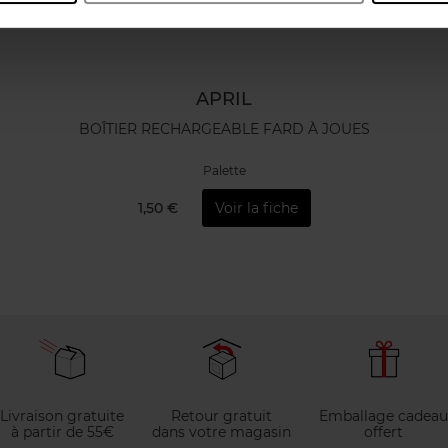
APRIL
BOÎTIER RECHARGEABLE FARD À JOUES
Palette
1,50 €
Voir la fiche
Livraison gratuite
Retour gratuit
Emballage cadeau
à partir de 55€
dans votre magasin
offert