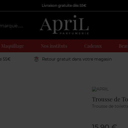
Livraison gratuite dès 55€
Maquillage
Nos instituts
Cadeaux
Beau
de 55€
Retour gratuit dans votre magasin
Marque
Trousse de Toi
Trousse de toilett
15,90 €