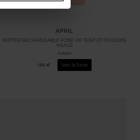
APRIL
BOÎTIER RECHARGEABLE FOND DE TEINT ET POUDRES
VISAGE
Palette
1,90 €
Voir la fiche