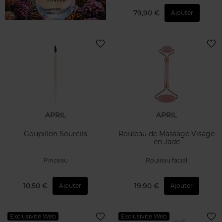
79,90 €
Ajouter
APRIL
APRIL
Goupillon Sourcils
Rouleau de Massage Visage
en Jade
Pinceau
Rouleau facial
10,50 €
19,90 €
Ajouter
Ajouter
Exclusivité Web
Exclusivité Web