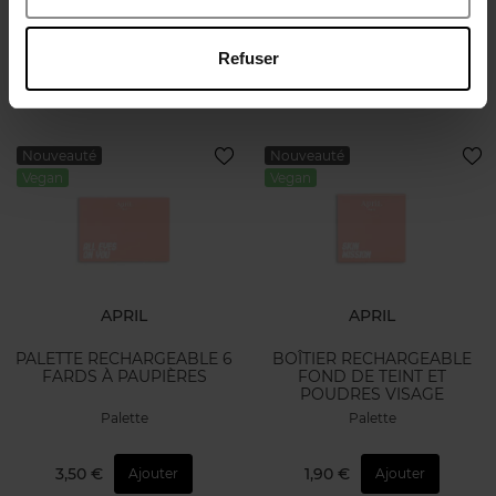
Palette
Palette
Refuser
1,50 €
3,50 €
Ajouter
Ajouter
Nouveauté
Nouveauté
Vegan
Vegan
APRIL
APRIL
PALETTE RECHARGEABLE 6
BOÎTIER RECHARGEABLE
FARDS À PAUPIÈRES
FOND DE TEINT ET
POUDRES VISAGE
Palette
Palette
3,50 €
1,90 €
Ajouter
Ajouter