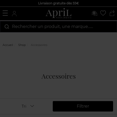
Livraison gratuite dès 55€
0
Rechercher un produit, une marque…...
Accueil
Shop
Accessoires
Accessoires
Filtrer
Tri