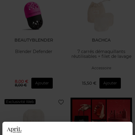
BEAUTYBLENDER
BACHCA
Blender Defender
7 carrés démaquillants
réutilisables + filet de lavage
Accessoire
8,00 €
15,50 €
Ajouter
Ajouter
8,00 €
Exclusivité Web