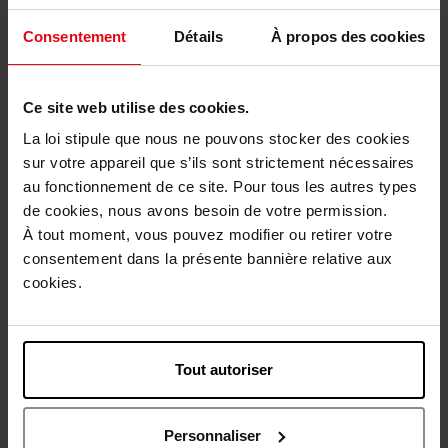
BACHCA
Consentement
Détails
À propos des cookies
2 carrés démaquillants
réutilisables
Ce site web utilise des cookies.
Accessoire
La loi stipule que nous ne pouvons stocker des cookies
sur votre appareil que s’ils sont strictement nécessaires
4,90 €
Ajouter
au fonctionnement de ce site. Pour tous les autres types
de cookies, nous avons besoin de votre permission.
À tout moment, vous pouvez modifier ou retirer votre
Nouveauté
Nouveauté
consentement dans la présente bannière relative aux
Vegan
Vegan
cookies.
Tout autoriser
APRIL
APRIL
BOÎTIER RECHARGEABLE
PALETTE LOOK
Personnaliser
FARD À JOUES
RECHARGEABLE