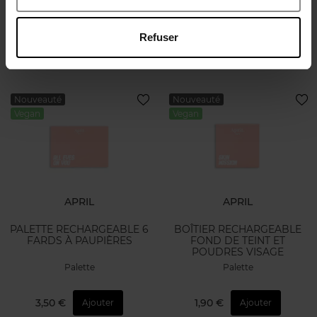
Palette
Palette
Refuser
1,50 €
3,50 €
Ajouter
Ajouter
Nouveauté
Nouveauté
Vegan
Vegan
APRIL
APRIL
PALETTE RECHARGEABLE 6
BOÎTIER RECHARGEABLE
FARDS À PAUPIÈRES
FOND DE TEINT ET
POUDRES VISAGE
Palette
Palette
3,50 €
1,90 €
Ajouter
Ajouter