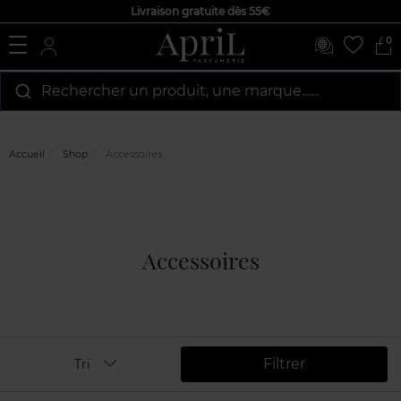
Livraison gratuite dès 55€
0
Rechercher un produit, une marque…...
Accueil
Shop
Accessoires
Accessoires
Filtrer
Tri