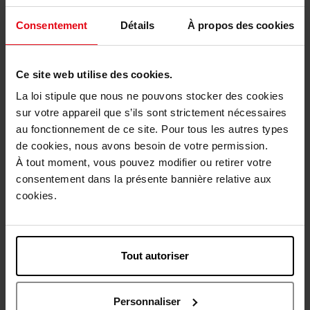
BACHCA
Consentement
Détails
À propos des cookies
2 carrés démaquillants
réutilisables
Ce site web utilise des cookies.
Accessoire
La loi stipule que nous ne pouvons stocker des cookies
sur votre appareil que s’ils sont strictement nécessaires
4,90 €
Ajouter
au fonctionnement de ce site. Pour tous les autres types
de cookies, nous avons besoin de votre permission.
À tout moment, vous pouvez modifier ou retirer votre
Nouveauté
Nouveauté
consentement dans la présente bannière relative aux
Vegan
Vegan
cookies.
Tout autoriser
APRIL
APRIL
BOÎTIER RECHARGEABLE
PALETTE LOOK
Personnaliser
FARD À JOUES
RECHARGEABLE