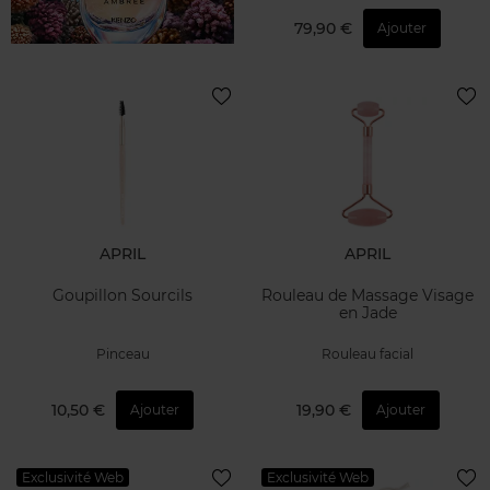
79,90 €
Ajouter
APRIL
APRIL
Goupillon Sourcils
Rouleau de Massage Visage
en Jade
Pinceau
Rouleau facial
10,50 €
19,90 €
Ajouter
Ajouter
Exclusivité Web
Exclusivité Web