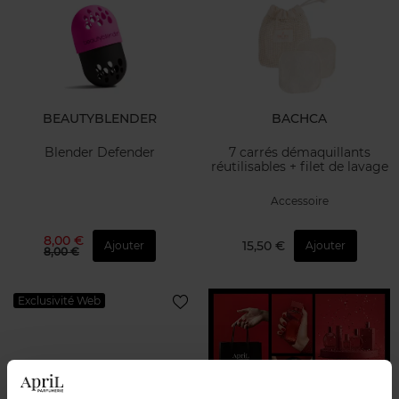
BEAUTYBLENDER
BACHCA
Blender Defender
7 carrés démaquillants
réutilisables + filet de lavage
Accessoire
8,00 €
15,50 €
Ajouter
Ajouter
8,00 €
Exclusivité Web