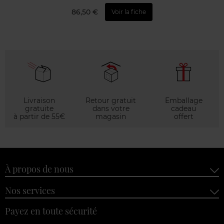
86,50 €
Voir la fiche
Livraison
Retour gratuit
Emballage
gratuite
dans votre
cadeau
à partir de 55€
magasin
offert
À propos de nous
Nos services
Payez en toute sécurité