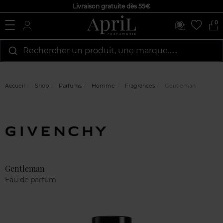
Livraison gratuite dès 55€
0
Rechercher un produit, une marque…...
Accueil
Shop
Parfums
Homme
Fragrances
Gentleman
Marque
Avis
clients
Gentleman
Eau de parfum