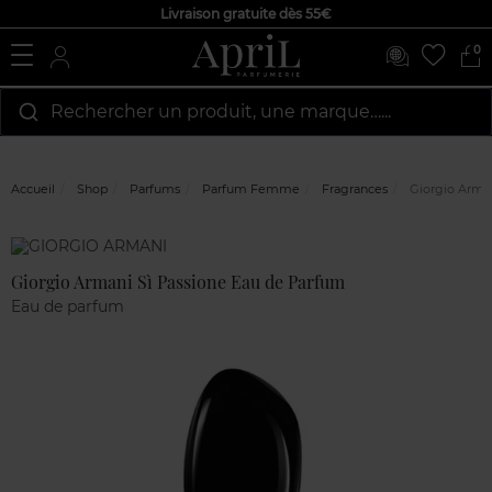
Livraison gratuite dès 55€
0
Rechercher un produit, une marque…...
Accueil
Shop
Parfums
Parfum Femme
Fragrances
Giorgio Arman
Marque
Avis
clients
Giorgio Armani Sì Passione Eau de Parfum
Eau de parfum