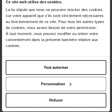
Ce site web utilise des cookies.
Conseil d'utilisation
La loi stipule que nous ne pouvons stocker des cookies
sur votre appareil que s’ils sont strictement nécessaires
au fonctionnement de ce site. Pour tous les autres types
Caractéristiques
de cookies, nous avons besoin de votre permission.
À tout moment, vous pouvez modifier ou retirer votre
Avis client
consentement dans la présente bannière relative aux
Politique relative aux avis des clients
cookies.
Vous aimerez peut-être
Tout autoriser
Personnaliser
Refuser
GIORGIO ARMANI